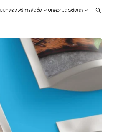
Call: 064-246-5614 | Line: @thaiprintshop
บบกล่องฟรี
การสั่งซื้อ
บทความ
ติดต่อเรา