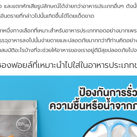
 และแตกหักเสียรูปลักษณ์ได้ง่ายกว่าอาหารประเภทอื่นๆ ดังนั้น
ันตรายที่กล่าวไปนั้นเกิดขึ้นได้โดยเด็ดขาด
ีกหนึ่งทางเลือกที่เหมาะสำหรับอาหารประเภททอดอย่างมากเพ
รจุอาหารลงไปนั้นง่ายดายและปลอดภัยมากกว่าทีท่านคิดอย่าง
สมบัติอะไรบ้างที่จะช่วยให้อาหารของเราอยู่ดีมีสุขปลอดภัยไป
ซองฟอยล์ที่เหมาะนำไปใส่ในอาหารประเ