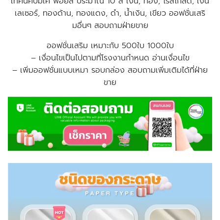
เทคนิคปั๊มเค ฟอยล์ ประมาณ 10 สี เงิน, ทอง, โรสโกลด์, เงิน
เลเซอร์, ทองด้าน, ทองแดง, ดำ, น้ำเงิน, เขียว
ออฟชั่นเสริ
มอื่นๆ สอบถามฝ่ายขาย
ออฟชั่นเสริม เหมาะกับ 500ใบ 1000ใบ
– เงื่อนไขเป็นไปตามที่โรงงานกำหนด อ่านเงื่อนไข
–
เพิ่มออฟชั่นแบบเหมา รอบกล่อง สอบถามเพิ่มเติมได้ที่ฝ่าย
ขาย