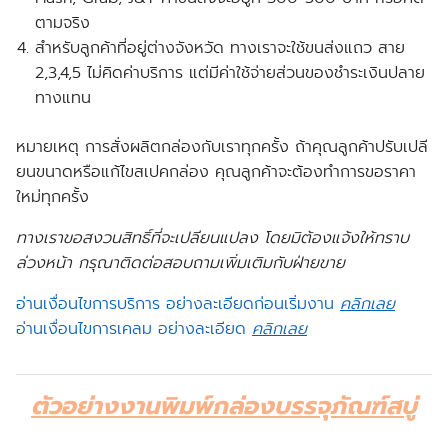
ตามจริง
สำหรับลูกค้าที่อยู่ต่างจังหวัด ทางเราจะใช้ขนส่งแถว สาย
2,3,4,5 ไม่คิดค่าบริการ แต่มีค่าใช้จ่ายส่วนของชำระเงินปลาย
ทางแทน
หมายเหตุ การสั่งผลิตกล่องกับเราทุกครั้ง ถ้าคุณลูกค้าปรับเปลี
ยนขนาดหรือแก้ไขสเปคกล่อง คุณลูกค้าจะต้องทำการขอราคา
ใหม่ทุกครั้ง
ทางเราขอสงวนสิทธิ์ที่จะเปลียนแปลง โดยมิต้องแจ้งให้ทราบ
ล่วงหน้า กรุณาติดต่อสอบถามเพิ่มเติมกับฝ่ายขาย
อ่านเงื่อนไขการบริการ อย่างละเอียดก่อนเริ่มงาน
คลิกเลย
อ่านเงื่อนไขการเคลม อย่างละเอียด
คลิกเลย
ตัวอย่างงานพิมพ์กล่องบรรจุภัณฑ์สบู่