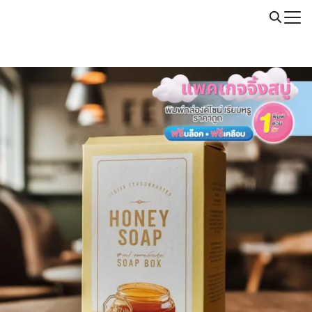
Skip
Call: 064-246-5614 | Line: @thaiprintshop
to
Search
content
for: