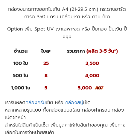
กล่องขนาดกางออกไม่เกิน A4 (21×29.5 cm.) กระดาษอาร์ต
การ์ด 350 แกรม เคลือบเงา หรือ ด้าน ก็ได้
Option เพิ่ม Spot UV เงาเฉพาะจุด หรือ ปั้มทอง ปั้มเงิน ปั้
มนูน
จำนวน
ใบละ
รวมราคา
(ผลิต 3-5 วัน*)
100 ใบ
25
2,500
500 ใบ
8
4,000
1,000 ใบ
5
5,000
เรารับผลิต
กล่องครีม
เซ็ต หรือ
กล่องสบู่
เซ็ต
หลากหลายรูบแบบ ทั้งกล่องแบบสไลด์ กล่องฝาครอบ กล่อง
เปิดฝาหน้า
สำหรับใส่สินค้าเป็นเซ็ต เพิ่มมูลค่าให้กับสินค้าของคุณ เพิ่มทาง
เลือกในการจำหน่ายสินค้า