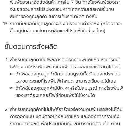
พิมพ์ของเราจัดส่งสินค้า ภายใน 7 วัน
ทางโรงพิมพ์ของเรา
จะขอสงวนสิทธิ์ไม่รับผิดชอบหากเกิดความเสียหายขึ้นกับ
สินค้าของคุณลูกค้า ในการเก็บรักษาใดๆ ทั้งสิ้น
ราคาที่เสนอกับคุณลูกค้าจะยังไม่รวมกับค่าจัดส่ง
(หรืออาจจะ
ขึ้นอยู่กับจำนวนในการผลิตและโปรโมชั่นในช่วงนั้นๆ)
ขั้นตอนการสั่งผลิต
สำหรับคุณลูกค้าที่
มีไฟล์อาร์ตเวิร์คงานพิมพ์แล้ว
สามารถนำ
ไฟล์ส่งมาให้โรงพิมพ์ของเราเพื่อตรวจสอบและตีราคาได้เลย
ถ้าไฟล์ของคุณลูกค้ามีความสมบูรณ์ทั้งด้านองค์ประกอบ
และขนาดตามที่โรงพิมพ์กำหนด สามารถเริ่มงานได้เลย
ถ้าไฟล์ของคุณลูกค้ามีปัญหาหรือไม่สมบูรณ์ ทางโรงพิมพ์
ของเราต้องเคลียร์ไฟล์ก่อนเพื่อให้ใช้งานได้
สำหรับคุณลูกค้าที่ไม่มีไฟล์อาร์ตเวิร์คงานพิมพ์ หรือยังไม่ได้มี
การออกแบบ แต่มีตัวอย่างสินค้าแล้ว และต้องการทราบถึง
ราคาในการผลิตเพื่อประเมินต้นทุน สามารถติดต่อปรึกษากับ