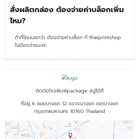
สั่งผลิตกล่อง ต้องจ่ายค่าบล็อกเพิ่ม
ไหม?
ถ้าที่ไหนบอกว่า ต้องจ่ายค่าบล็อก ที่ thaiprintshop
ไม่ต้องจ่ายนะคะ
ติดต่อโรงพิมพ์package สบู่ได้ที่
ที่อยู่
6 ซอยบางแค 12 แขวงบางแค เขตบางแค
กรุงเทพมหานคร 10160 Thailand