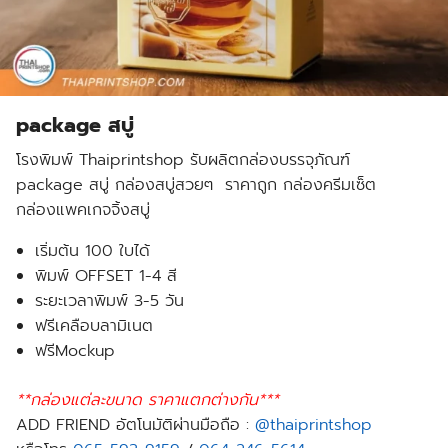
package สบู่
โรงพิมพ์ Thaiprintshop รับผลิตกล่องบรรจุภัณฑ์
package สบู่ กล่องสบู่สวยๆ ราคาถูก กล่องครีมเซ็ต
กล่องแพคเกจจิ้งสบู่
เริ่มต้น 100 ใบได้
พิมพ์ OFFSET 1-4 สี
ระยะเวลาพิมพ์ 3-5 วัน
ฟรีเคลือบลามิเนต
ฟรีMockup
**กล่องแต่ละขนาด ราคาแตกต่างกัน***
ADD FRIEND อัตโนมัติผ่านมือถือ :
@thaiprintshop