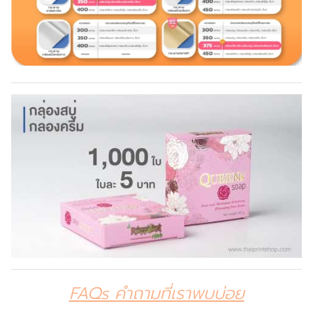
FAQs คำถามที่เราพบบ่อย