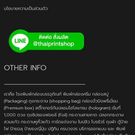
นโยบายความเป็นส่วนตัว
OTHER INFO
เราคือ โรงพิมพ์กล่องบรรจุภัณฑ์ พิมพ์กล่องครีม กล่องสบู่
(Packaging) ถุงกระดาษ (shopping bag) กล่องจั่วปังพรี่เมี่ยม
(Premium box) สติ๊กเกอร์กันปลอมโฮโลแกรม (hologram) เริ่มที่
1,000 ดวง ถุงซิปซองฟอยล์ (Foil) กระดาษสายคาด ปลอกกระดาษ
สวมแก้ว กระดาษหูหิ้วแก้ว การ์ดแต่งงาน ใบปลิว โบรชัวร์ ถุงผ้า ตู้ป้าย
ไฟ ป้ายฉลุ ป้ายธงญี่ปุ่น ปฎิทิน ครบวงจร บริการออกแบบ และ พิมพ์