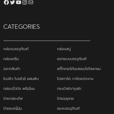
Facebook
Twitter
YouTube
Instagram
thaiprintshop.aw@gmail.com
CATEGORIES
กล่องบรรจุภัณฑ์
กล่องสบู่
กล่องครีม
ออกแบบบรรจุภัณฑ์
ฉลากสินค้า
สติ๊กเกอร์กันปลอมโฮโลแกรม
ใบปลิว โบรชัวร์ แผ่นพับ
โปสการ์ด การ์ดแต่งงาน
กล่องจั่วปัง พรีเมี่ยม
กระเป๋าผ้า/ถุงผ้า
ป้ายกล่องไฟ
ป้ายฉลุลาย
ป้ายธงญี่ปุ่น
ซองบรรจุภัณฑ์