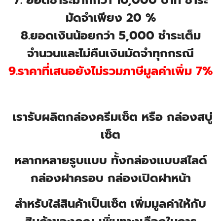
มัดจำเพียง 20 %
8.ยอดเงินน้อยกว่า 5,000 ชำระเต็ม
จำนวนและไม่คืนเงินมัดจำทุกกรณี
9.ราคาที่เสนอยังไม่รวมภาษีมูลค่าเพิ่ม 7%
เรารับผลิตกล่องครีมเซ็ต หรือ กล่องสบู่
เซ็ต
หลากหลายรูบแบบ ทั้งกล่องแบบสไลด์
กล่องฝาครอบ กล่องเปิดฝาหน้า
สำหรับใส่สินค้าเป็นเซ็ต เพิ่มมูลค่าให้กับ