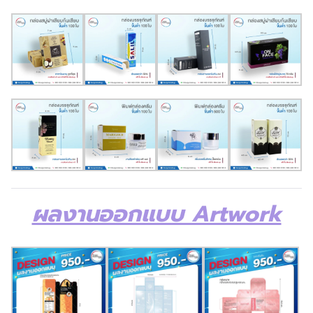
ผลงานออกแบบ Artwork