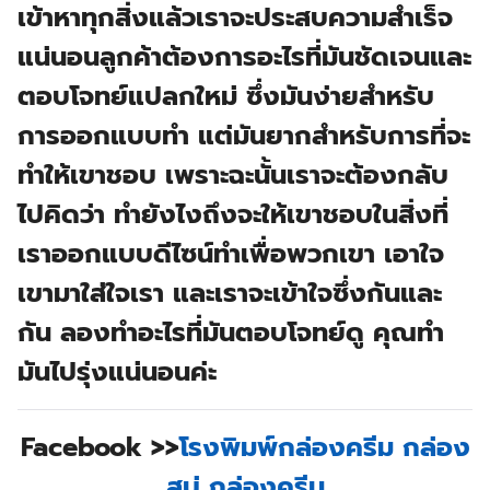
เข้าหาทุกสิ่งแล้วเราจะประสบความสำเร็จ
แน่นอนลูกค้าต้องการอะไรที่มันชัดเจนและ
ตอบโจทย์แปลกใหม่ ซึ่งมันง่ายสำหรับ
การออกแบบทำ แต่มันยากสำหรับการที่จะ
ทำให้เขาชอบ เพราะฉะนั้นเราจะต้องกลับ
ไปคิดว่า ทำยังไงถึงจะให้เขาชอบในสิ่งที่
เราออกแบบดีไซน์ทำเพื่อพวกเขา เอาใจ
เขามาใส่ใจเรา และเราจะเข้าใจซึ่งกันและ
กัน ลองทำอะไรที่มันตอบโจทย์ดู คุณทำ
มันไปรุ่งแน่นอนค่ะ
Facebook >>
โรงพิมพ์กล่องครีม กล่อง
สบู่ กล่องครีม