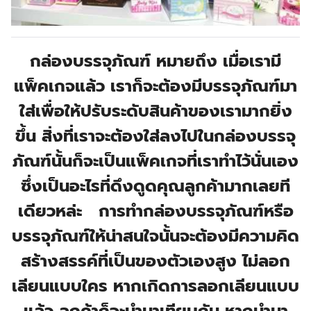
กล่องบรรจุภัณฑ์ หมายถึง เมื่อเรามี
แพ็คเกจแล้ว เราก็จะต้องมีบรรจุภัณฑ์มา
ใส่เพื่อให้ปรับระดับสินค้าของเรามากยิ่ง
ขึ้น สิ่งที่เราจะต้องใส่ลงไปในกล่องบรรจุ
ภัณฑ์นั้นก็จะเป็นแพ็คเกจที่เราทำไว้นั่นเอง
ซึ่งเป็นอะไรที่ดึงดูดคุณลูกค้ามากเลยที
เดียวหล่ะ การทำกล่องบรรจุภัณฑ์หรือ
บรรจุภัณฑ์ให้น่าสนใจนั้นจะต้องมีความคิด
สร้างสรรค์ที่เป็นของตัวเองสูง ไม่ลอก
เลียนแบบใคร หากเกิดการลอกเลียนแบบ
แล้ว ลูกค้าก็จะนำมาเทียบกัน หากนำมา