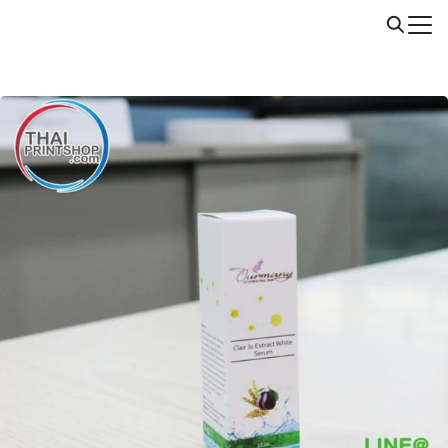
Skip
Call: 064-246-5614 | Line: @thaiprintshop
to
Search
content
for: