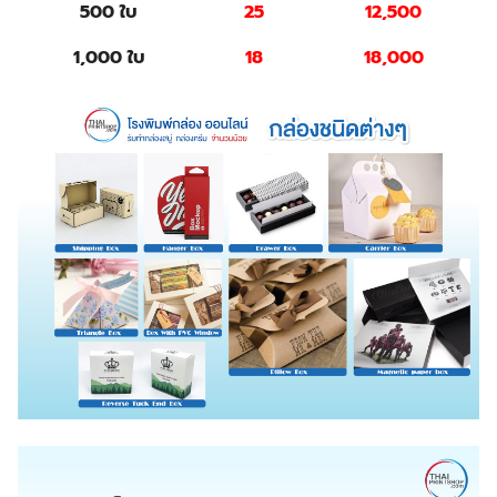
500 ใบ
25
12,500
1,000 ใบ
18
18,000