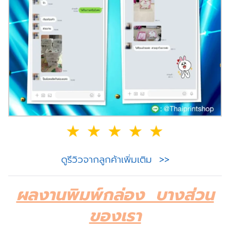
ดูรีวิวจากลูกค้าเพิ่มเติม >>
ผลงานพิมพ์กล่อง บางส่วน
ของเรา