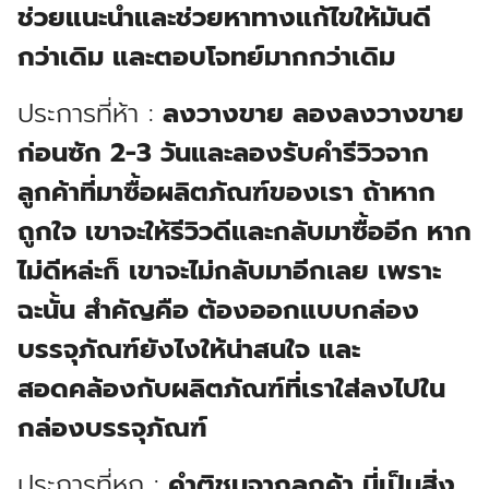
ช่วยแนะนำและช่วยหาทางแก้ไขให้มันดี
กว่าเดิม และตอบโจทย์มากกว่าเดิม
ประการที่ห้า :
ลงวางขาย ลองลงวางขาย
ก่อนซัก 2-3 วันและลองรับคำรีวิวจาก
ลูกค้าที่มาซื้อผลิตภัณฑ์ของเรา ถ้าหาก
ถูกใจ เขาจะให้รีวิวดีและกลับมาซื้ออีก หาก
ไม่ดีหล่ะก็ เขาจะไม่กลับมาอีกเลย เพราะ
ฉะนั้น สำคัญคือ ต้องออกแบบกล่อง
บรรจุภัณฑ์ยังไงให้น่าสนใจ และ
สอดคล้องกับผลิตภัณฑ์ที่เราใส่ลงไปใน
กล่องบรรจุภัณฑ์
ประการที่หก :
คำติชมจากลูกค้า นี่เป็นสิ่ง