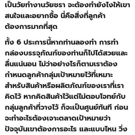
เป็นวัยทำงานวัยชรา จะต้องทำยังไงให้เขา
สนใจและอยากซื้อ นี่คือสิ่งที่ลูกค้า
ต้องการมากที่สุด
ทั้ง 6 ประการนี้หากท่านลองทำ การทำ
กล่องบรรจุภัณฑ์ของท่านก็ไปได้สวยและ
ลื่นแน่นอน ไม่ว่าอย่างไรก็ตามเราต้อง
กำหนดลูกค้ากลุ่มเป้าหมายไว้ที่เหมาะ
สำหรับสินค้าหรือผลิตภัณฑ์ของเราที่เรา
คิดไว้ หากคิดสินค้าไว้แต่ไม่ตอบโจทย์กับ
กลุ่มลูกค้าที่วางไว้ ก็จะเป็นศูนย์ทันที ก่อน
จะทำอะไรต้องเจาะตลาดเป้าหมายว่า
ปัจจุบันเขาต้องการอะไร และแบบไหน วิ่ง