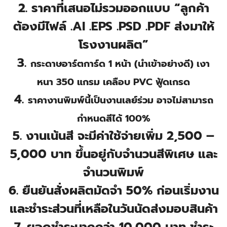
2. ราคาที่เสนอไม่รวมออกแบบ “ลูกค้า
ต้องมีไฟล์ .AI .EPS .PSD .PDF ส่งมาให้
โรงงานผลิต”
3.
กระดาษอาร์ตการ์ด 1 หน้า (นำเข้าอย่างดี) เงา
หนา 350 แกรม เคลือบ PVC ฟู้ดเกรด
4.
ราคางานพิมพ์นี้เป็นงานเลย์ร่วม อาจไม่สามารถ
กำหนดสีได้ 100%
5. งานเน้นสี จะมีค่าใช้จ่ายเพิ่ม 2,500 –
5,000 บาท ขึ้นอยู่กับจำนวนสีพิเศษ และ
จำนวนพิมพ์
6. ยืนยันสั่งผลิตมัดจำ 50% ก่อนเริ่มงาน
และชำระส่วนที่เหลือในวันนัดส่งมอบสินค้า
7. ยอดชำระมากกว่า 10,000 บาท ชำระ