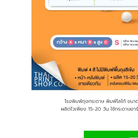
โรงพิมพ์ถุงกระดาษ พิมพ์โลโก้ ขนา
ผลิตไวเพียง 15-20 วัน ใช้กระดาษอา