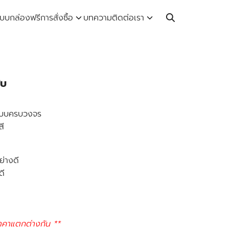
Call: 064-246-5614 | Line: @thaiprintshop
บบกล่องฟรี
การสั่งซื้อ
บทความ
ติดต่อเรา
ใบ
รแบบครบวงจร
สี
ย่างดี
ดี
าคาแตกต่างกัน **