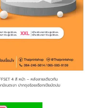
FFSET 4 สี หน้า – หลังลายเดียวกัน
ามิเนตเงา ปากถุงร้อยเชือกเปียมัดปม