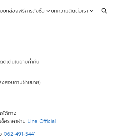
Call: 064-246-5614 | Line: @thaiprintshop
บบกล่องฟรี
การสั่งซื้อ
บทความ
ติดต่อเรา
 โดดเด่นในยามค่ำคืน
ดส่งสอบถามฝ่ายขาย)
่อได้ทาง
เช็คราคาผ่าน
Line Official
ือ
062-491-5441