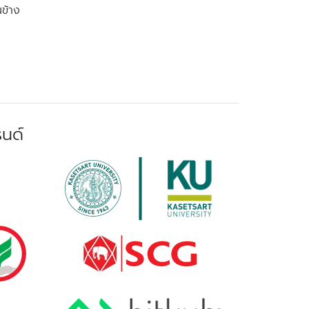
นข้าง
น
รนด์