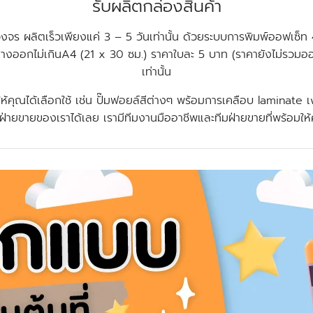
รับผลิตกล่องสินค้า
จร ผลิตเร็วเพียงแค่ 3 – 5 วันเท่านั้น ด้วยระบบการพิมพ์ออฟเซ็ท 4 
กางออกไม่เกินA4 (21 x 30 ซม.) ราคาใบละ 5 บาท
(ราคายังไม่รวมออฟ
เท่านั้น
้คุณได้เลือกใช้ เช่น ปั๊มฟอยล์สีต่างๆ พร้อมการเคลือบ laminate เง
่ายขายของเราได้เลย เรามีทีมงานมืออาชีพและทีมฝ่ายขายที่พร้อมให้