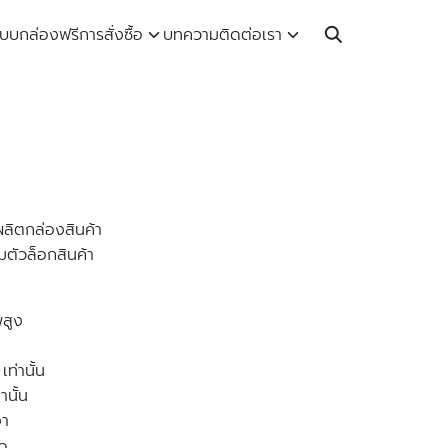
Call: 064-246-5614 | Line: @thaiprintshop
บบกล่องฟรี
การสั่งซื้อ
บทความ
ติดต่อเรา
ลิตกล่องสินค้า
ตัวล็อกสินค้า
สูง
เท่านั้น
านั้น
งา
p