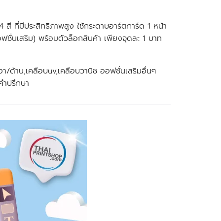
สี ที่มีประสิทธิภาพสูง ใช้กระดาษอาร์ตการ์ด 1 หน้า
ชั่นเสริม) พร้อมตัวล็อกสินค้า เพียงจุดละ 1 บาท
า/ด้าน,เคลือบuv,เคลือบวานิช ออฟชั่นเสริมอื่นๆ
คำปรึกษา