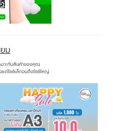
่ยม
หมาะกับสินค้าของคุณ
แต่ไซซ์เล็กจนถึงไซซ์ใหญ่