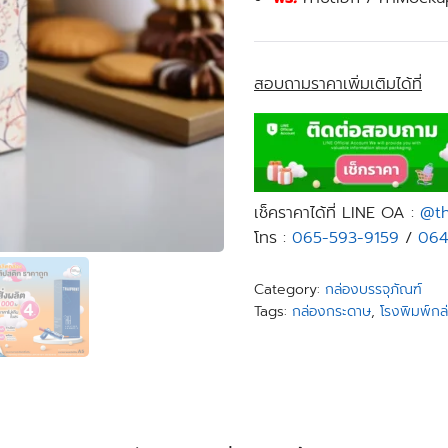
สอบถามราคาเพิ่มเติมได้ที่
เช็คราคาได้ที่ LINE OA :
@th
โทร :
065-593-9159
/
064
Category:
กล่องบรรจุภัณฑ์
Tags:
กล่องกระดาษ
,
โรงพิมพ์กล่