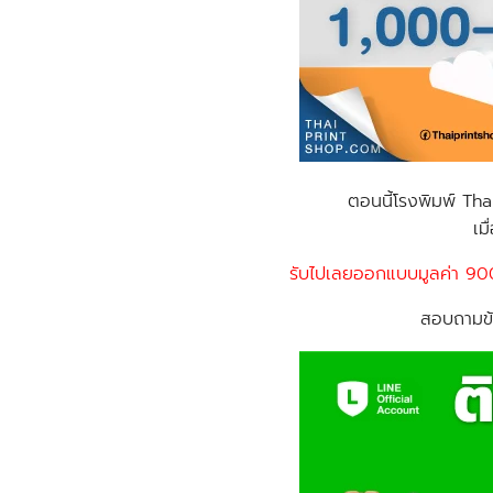
ตอนนี้
โรงพิมพ์ Th
เม
รับไปเลยออกแบบมูลค่า 90
สอบถามข้