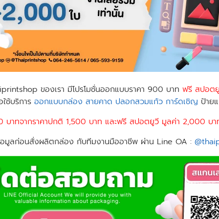
aiprintshop
ของเรา มีโปรโมชั่นออกแบบราคา 900 บาท
ฟร
ี สปอตยู
ื่อใช้บริการ
ออกแบบกล่อง
สายคาด
ปลอกสวมแก้ว
การ์ดเชิญ
ป้าย​แ
0 บาทจากราคาปกติ 1,500 บาท และฟรี สปอตยูวี มูลค่า 2,000 บา
อมูลก่อนสั่งผลิตกล่อง กับทีมงานมืออาชีพ ผ่าน Line OA :
@thaip