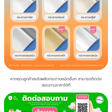
หากคุณลูกค้าสนใจผลิตกระดาษชนิดอื่นๆ สามารถติดต่อ
สอบถามราคาได้ที่