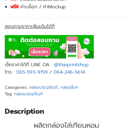
ฟรี!!
ค่าบล็อก
/
ค่า
Mockup
สอบถามราคาเพิ่มเติมได้ที่
เช็คราคาได้ที่ LINE OA :
@thaiprintshop
โทร :
065-593-9159
/
064-246-5614
Categories:
กล่องบรรจุภัณฑ์
,
กล่องอื่นๆ
Tag:
กล่องบรรจุภัณฑ์
Description
ผลิตกล่องใส่เทียนหอม