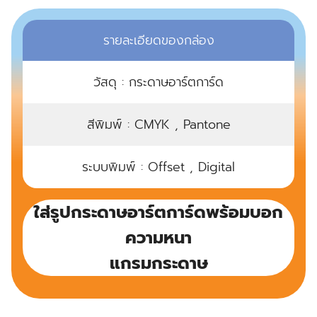
รายละเอียดของกล่อง
วัสดุ : กระดาษอาร์ตการ์ด
สีพิมพ์ : CMYK , Pantone
ระบบพิมพ์ : Offset , Digital
ใส่รูปกระดาษอาร์ตการ์ดพร้อมบอก
ความหนา
แกรมกระดาษ