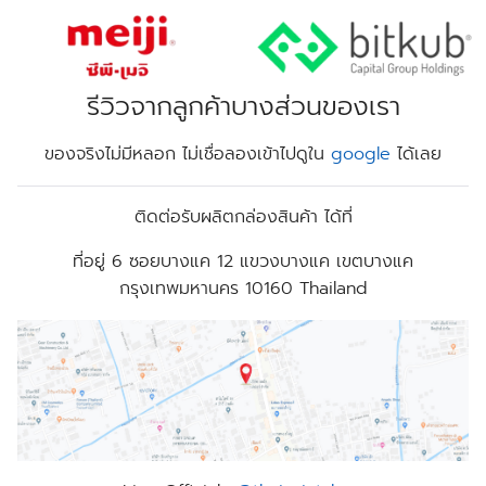
รีวิวจากลูกค้าบางส่วนของเรา
ของจริงไม่มีหลอก ไม่เชื่อลองเข้าไปดูใน
google
ได้เลย
ติดต่อรับผลิตกล่องสินค้า ได้ที่
ที่อยู่
6 ซอยบางแค 12 แขวงบางแค เขตบางแค
กรุงเทพมหานคร 10160 Thailand