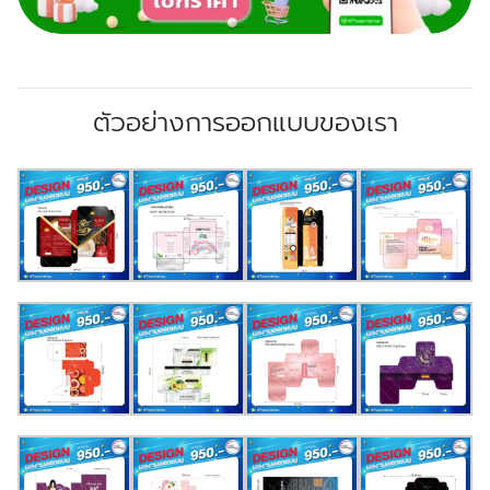
ตัวอย่างการออกแบบของเรา