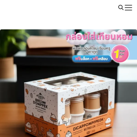
Skip
Call: 064-246-5614 | Line: @thaiprintshop
to
Search
content
for: