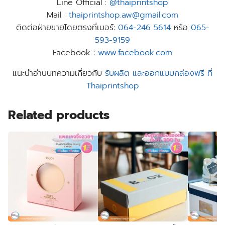
Line Official :
@thaiprintshop
Mail :
thaiprintshop.aw@gmail.com
ติดต่อฝ่ายขายโดยตรงที่เบอร์:
064-246 5614
หรือ
065-
593-9159
Facebook :
www.facebook.com
แนะนำอ่านบทความเกี่ยวกับ
รับผลิต และออกแบบกล่องฟรี ที่
Thaiprintshop
Related products