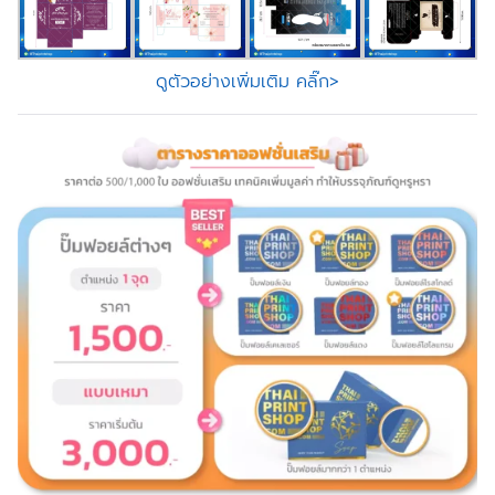
ดูตัวอย่างเพิ่มเติม คลิ๊ก>