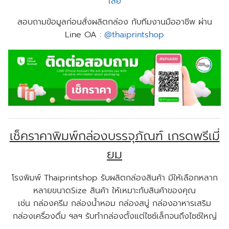
เลย
สอบถามข้อมูลก่อนสั่งผลิตกล่อง กับทีมงานมืออาชีพ ผ่าน
Line OA :
@thaiprintshop
เช็คราคาพิมพ์กล่องบรรจุภัณฑ์ เกรดพรีเมี่
ยม
โรงพิมพ์ Thaiprintshop รับผลิตกล่องสินค้า มีให้เลือกหลาก
หลายขนาดSize สินค้า ให้เหมาะกับสินค้าของคุณ
เช่น กล่องครีม กล่องน้ำหอม กล่องสบู่ กล่องอาหารเสริม
กล่องเครื่องดื่ม ฯลฯ รับทำกล่องตั้งแต่ไซซ์เล็กจนถึงไซซ์ใหญ่