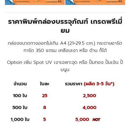
ราคาพิมพ์กล่องบรรจุภัณฑ์ เกรดพรีเมี่
ยม
กล่องขนาดกางออกไม่เกิน A4 (21×29.5 cm.) กระดาษอาร์ต
การ์ด 350 แกรม เคลือบเงา หรือ ด้าน ก็ได้
Option เพิ่ม Spot UV เงาเฉพาะจุด หรือ ปั้มทอง ปั้มเงิน ปั้
มนูน
จำนวน
ใบละ
รวมราคา
(ผลิต 3-5 วัน*)
100 ใบ
25
2,500
500 ใบ
8
4,000
1,000 ใบ
5
5,000