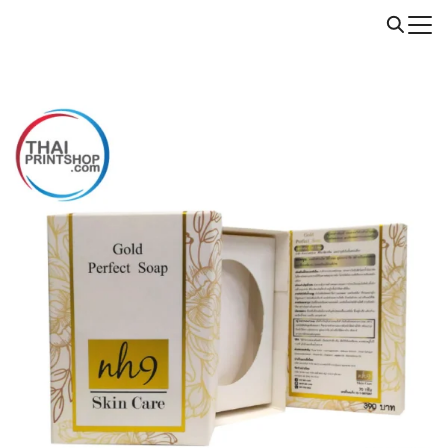
Skip
Call: 064-246-5614 | Line: @thaiprintshop
to
Search
content
for: