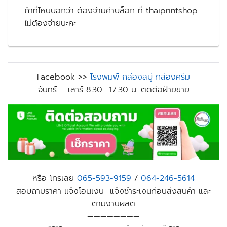
ถ้าที่ไหนบอกว่า ต้องจ่ายค่าบล็อก ที่ thaiprintshop
ไม่ต้องจ่ายนะคะ
Facebook >>
โรงพิมพ์ กล่องสบู่ กล่องครีม
จันทร์ – เสาร์ 8.30 -17.30 น. ติดต่อฝ่ายขาย
หรือ โทรเลย
065-593-9159
/
064-246-5614
สอบถามราคา แจ้งโอนเงิน แจ้งชำระเงินก่อนส่งสินค้า และ
ตามงานผลิต
————————