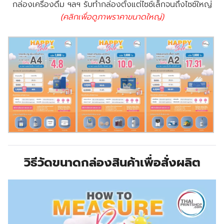
กล่องเครื่องดื่ม ฯลฯ รับทำกล่องตั้งแต่ไซซ์เล็กจนถึงไซซ์ใหญ่
(คลิกเพื่อดูภาพราคาขนาดใหญ่)
วิธีวัดขนาดกล่องสินค้าเพื่อสั่งผลิต