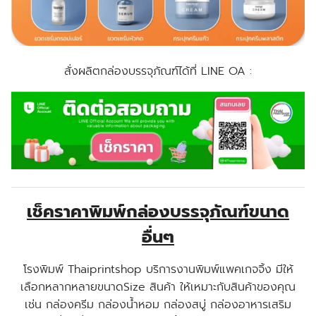
สั่งผลิตกล่องบรรจุภัณฑ์ได้ที่ LINE OA :
เช็คราคาพิมพ์กล่องบรรจุภัณฑ์ขนาด
อื่นๆ
โรงพิมพ์ Thaiprintshop บริการงานพิมพ์แพคเกจจิ้ง มีให้
เลือกหลากหลายขนาดSize สินค้า ให้เหมาะกับสินค้าของคุณ
เช่น กล่องครีม กล่องน้ำหอม กล่องสบู่ กล่องอาหารเสริม