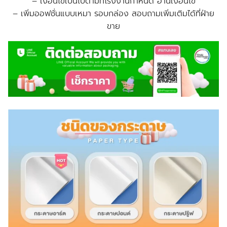
– เงื่อนไขเป็นไปตามที่โรงงานกำหนด อ่านเงื่อนไข
–
เพิ่มออฟชั่นแบบเหมา รอบกล่อง สอบถามเพิ่มเติมได้ที่ฝ่าย
ขาย