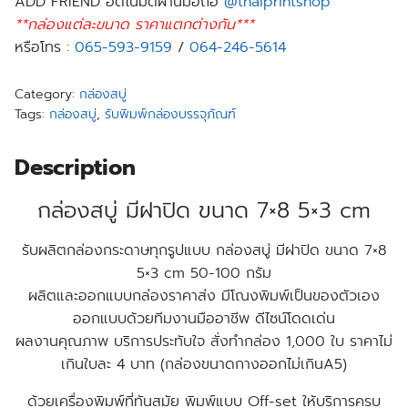
ADD FRIEND อัตโนมัติผ่านมือถือ
@thaiprintshop
**กล่องแต่ละขนาด ราคาแตกต่างกัน***
หรือโทร :
065-593-9159
/
064-246-5614
Category:
กล่องสบู่
Tags:
กล่องสบู่
,
รับพิมพ์กล่องบรรจุภัณฑ์
Description
กล่องสบู่ มีฝาปิด ขนาด 7×8 5×3 cm
รับผลิตกล่องกระดาษทุกรูปแบบ กล่องสบู่ มีฝาปิด ขนาด 7×8
5×3 cm 50-100 กรัม
ผลิตและออกแบบกล่องราคาส่ง มีโณงพิมพ์เป็นของตัวเอง
ออกแบบด้วยทีมงานมืออาชีพ ดีไซน์โดดเด่น
ผลงานคุณภาพ บริการประทับใจ
สั่งทำกล่อง 1,000 ใบ ราคาไม่
เกินใบละ 4 บาท (กล่องขนาดกางออกไม่เกินA5)
ด้วยเครื่องพิมพ์ที่ทันสมัย พิมพ์แบบ Off-set ให้บริการครบ