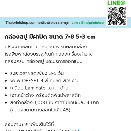
กล่องสบู่ มีฝาปิด ขนาด 7×8 5×3 cm
มีโรงงานผลิตเอง ครบวงจร รับผลิตกล่อง
โรงพิมพ์กล่องบรรจุภัณฑ์
กล่องเครื่องสําอาง
กล่องครีม กล่องสบู่
และบริการออกแบบ
ระยะเวลาผลิตเพียง 3-5 วัน
พิมพ์ OFFSET 4 สี คมชัด สวยงาม
เคลือบ Laminate เงา – ด้าน
เจาะหน้าต่าง พร้อมติดฟิลม์พลาสติก
สั่งทำกล่อง 1,000 ใบ ราคาไม่เกินใบละ 4 บาท
(กล่องขนาดกางออกไม่เกินA5)
สอบถามราคาเพิ่มเติมได้ที่