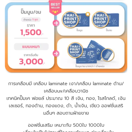
การเคลือบมี เคลือบ laminate เงา/เคลือบ laminate ด้าน/
เคลือบuv/เคลือบวานิช
เทคนิคปั๊มเค ฟอยล์ ประมาณ 10 สี เงิน, ทอง, โรสโกลด์, เงิน
เลเซอร์, ทองด้าน, ทองแดง, ดำ, น้ำเงิน, เขียว
ออฟชั่นเสริ
มอื่นๆ สอบถามฝ่ายขาย
ออฟชั่นเสริม เหมาะกับ 500ใบ 1000ใบ