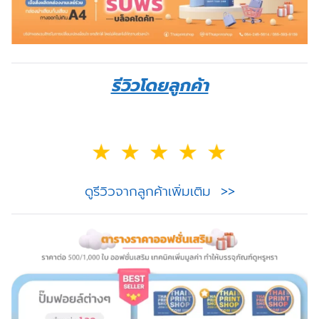
รีวิวโดยลูกค้า
ดูรีวิวจากลูกค้าเพิ่มเติม >>