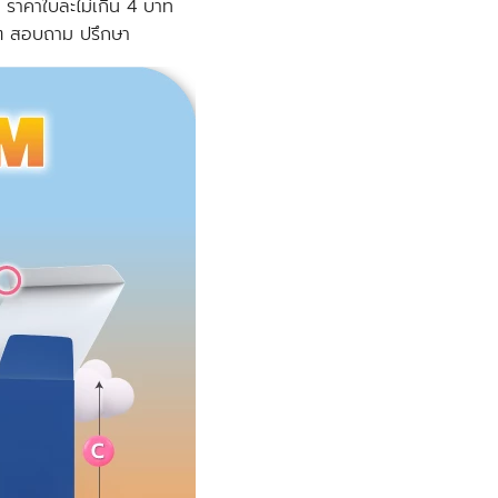
ราคาใบละไม่เกิน 4 บาท
งๆ สอบถาม ปรึกษา