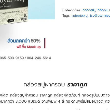
Categories:
กล่องสบู่
,
กล่องแบ
Tags:
กล่องใส่สบู่
,
โรงพิมพ์กล่อ
กล่องสบู่ฝาครอบ
ราคาถูก
ับผลิต กล่องสบู่ฝาครอบ ราคาถูก กล่องผลิตภัณฑ์ กล่องรูปแบบต่
มากกว่า 3,000 แบรนด์ งานพิมพ์ 4 สี กระดาษพรี่เมี่ยมอย่างดี ค