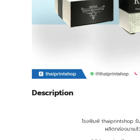
Description
โรงพิมพ์ thaiprintshop ร
ผลิตกล่องมาแล้ว