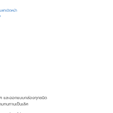
บฝาเปิดหน้า
ง
างๆ และออกแบบกล่องทุกชนิด
วามทนทานเป็นเลิศ