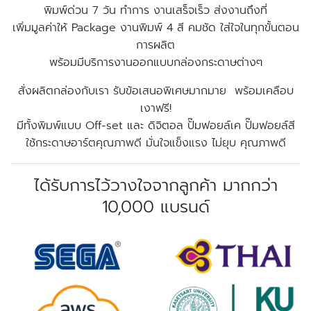
พิมพ์ด่วน 7 วัน ทำการ งานเสร็จเร็ว ส่งงานถึงที่
เพิ่มมูลค่าให้ Package งานพิมพ์ 4 สี คมชัด ใส่ใจในทุกขั้นตอน
การผลิต
พร้อมมีบริการงานออกแบบกล่องกระดาษต่างๆ
สั่งผลิตกล่องกับเรา รับข้อเสนอพิเศษมากมาย พร้อมเคลือบ
เงาฟรี!
มีทั้งพิมพ์แบบ Off-set และ ดิจิตอล ปั๊มฟอยล์เค ปั๊มฟอยล์สี
ใช้กระดาษอาร์ตคุณภาพดี มั่นใจแข็งแรง ไม่ยุบ คุณภาพดี
ได้รับการไว้วางใจจากลูกค้า มากกว่า
10,000 แบรนด์