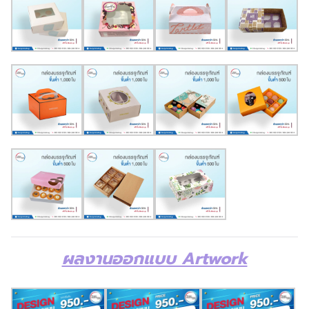
ผลงานออกแบบ Artwork