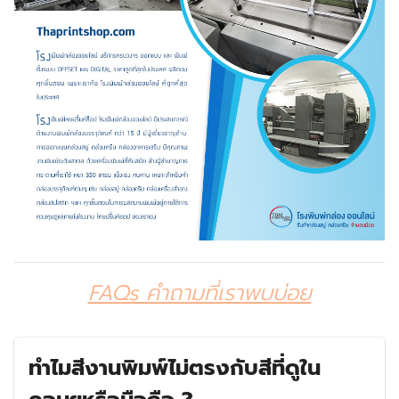
FAQs คำถามที่เราพบบ่อย
ทำไมสีงานพิมพ์ไม่ตรงกับสีที่ดูใน