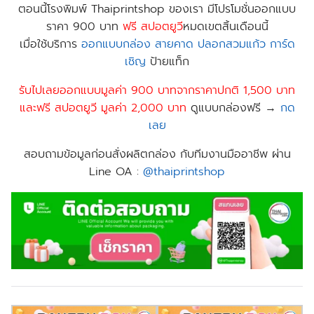
ตอนนี้
โรงพิมพ์ Thaiprintshop
ของเรา มีโปรโมชั่นออกแบบ
ราคา 900 บาท
ฟร
ี สปอตยูวี
หมดเขตสิ้นเดือนนี้
เมื่อใช้บริการ
ออกแบบกล่อง
สายคาด
ปลอกสวมแก้ว
การ์ด
เชิญ
ป้าย​แท็ก
รับไปเลยออกแบบมูลค่า 900 บาทจากราคาปกติ 1,500 บาท
และฟรี สปอตยูวี มูลค่า 2,000 บาท
ดูแบบกล่องฟรี →
กด
เลย
สอบถามข้อมูลก่อนสั่งผลิตกล่อง กับทีมงานมืออาชีพ ผ่าน
Line OA :
@thaiprintshop