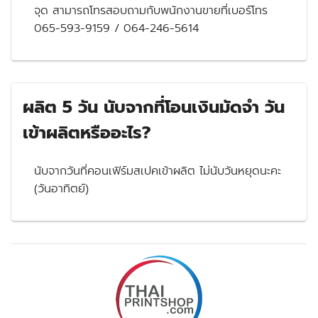
จุด สามารถโทรสอบถามกับพนักงานขายที่เบอร์โทร
065-593-9159 / 064-246-5614
ผลิต 5 วัน นับจากที่โอนเงินมัดจำ วัน
เข้าผลิตหรืออะไร?
นับจากวันที่คอนเฟิร์มสเปคเข้าผลิต ไม่นับวันหยุดนะคะ
(วันอาทิตย์)