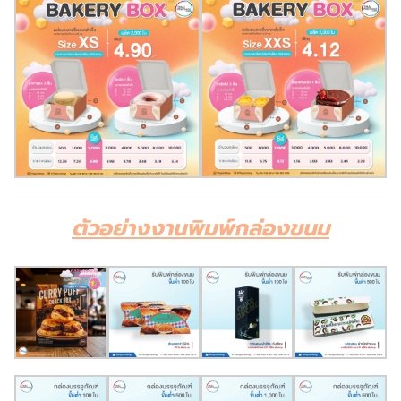
ตัวอย่างงานพิมพ์กล่องขนม