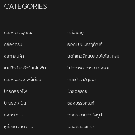
CATEGORIES
กล่องบรรจุภัณฑ์
กล่องสบู่
กล่องครีม
ออกแบบบรรจุภัณฑ์
ฉลากสินค้า
สติ๊กเกอร์กันปลอมโฮโลแกรม
ใบปลิว โบรชัวร์ แผ่นพับ
โปสการ์ด การ์ดแต่งงาน
กล่องจั่วปัง พรีเมี่ยม
กระเป๋าผ้า/ถุงผ้า
ป้ายกล่องไฟ
ป้ายฉลุลาย
ป้ายธงญี่ปุ่น
ซองบรรจุภัณฑ์
ถุงกระดาษ
ถุงกระดาษสำเร็จรูป
หูหิ้วแก้วกระดาษ
ปลอกสวมแก้ว