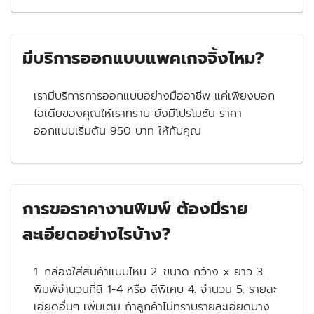
มีบริการออกแบบแพคเกจจิ้งไหม?
เรามีบริการการออกแบบอย่างมืออาชีพ แค่เพียงบอก
ไอเดียของคุณให้เราทราบ ยังมีโปรโมชั่น ราคา
ออกแบบเริ่มต้น 950 บาท ให้กับคุณ
การขอราคางานพิมพ์ ต้องมีราย
ละเอียดอย่างไรบ้าง?
1. กล่องใส่สินค้าแบบไหน 2. ขนาด กว้าง x ยาว 3.
พิมพ์จำนวนกี่สี 1-4 หรือ สีพิเศษ 4. จำนวน 5. รายละ
เอียดอื่นๆ เพิ่มเติม ถ้าลูกค้าไม่ทราบรายละเอียดบาง