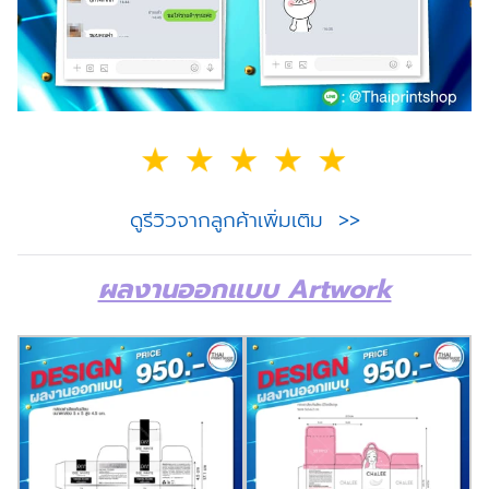
ดูรีวิวจากลูกค้าเพิ่มเติม >>
ผลงานออกแบบ Artwork