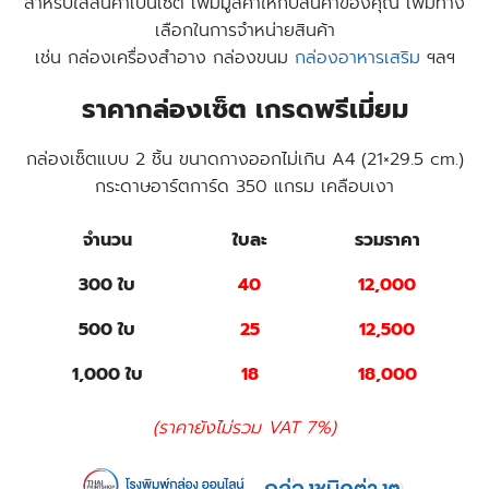
สำหรับใส่สินค้าเป็นเซ็ต เพิ่มมูลค่าให้กับสินค้าของคุณ เพิ่มทาง
เลือกในการจำหน่ายสินค้า
เช่น กล่องเครื่องสำอาง กล่องขนม
กล่องอาหารเสริม
ฯลฯ
ราคากล่องเซ็ต เกรดพรีเมี่ยม
กล่องเซ็ตแบบ 2 ชิ้น ขนาดกางออกไม่เกิน A4 (21×29.5 cm.)
กระดาษอาร์ตการ์ด 350 แกรม เคลือบเงา
จำนวน
ใบละ
รวมราคา
300 ใบ
40
12,000
500 ใบ
25
12,500
1,000 ใบ
18
18,000
(ราคายังไม่รวม VAT 7%)