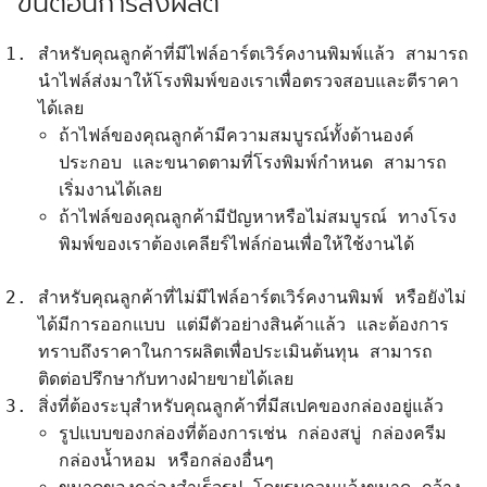
ขั้นตอนการสั่งผลิต
สำหรับคุณลูกค้าที่
มีไฟล์อาร์ตเวิร์คงานพิมพ์แล้ว
สามารถ
นำไฟล์ส่งมาให้โรงพิมพ์ของเราเพื่อตรวจสอบและตีราคา
ได้เลย
ถ้าไฟล์ของคุณลูกค้ามีความสมบูรณ์ทั้งด้านองค์
ประกอบ และขนาดตามที่โรงพิมพ์กำหนด สามารถ
เริ่มงานได้เลย
ถ้าไฟล์ของคุณลูกค้ามีปัญหาหรือไม่สมบูรณ์ ทางโรง
พิมพ์ของเราต้องเคลียร์ไฟล์ก่อนเพื่อให้ใช้งานได้
สำหรับคุณลูกค้าที่ไม่มีไฟล์อาร์ตเวิร์คงานพิมพ์ หรือยังไม่
ได้มีการออกแบบ แต่มีตัวอย่างสินค้าแล้ว และต้องการ
ทราบถึงราคาในการผลิตเพื่อประเมินต้นทุน สามารถ
ติดต่อปรึกษากับทางฝ่ายขายได้เลย
สิ่งที่ต้องระบุสำหรับคุณลูกค้าที่มีสเปคของกล่องอยู่แล้ว
รูปแบบของกล่องที่ต้องการเช่น กล่องสบู่ กล่องครีม
กล่องน้ำหอม หรือกล่องอื่นๆ