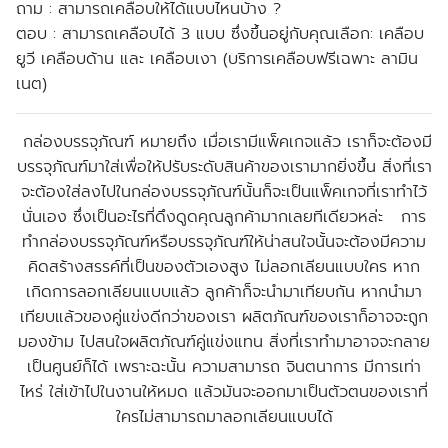
ถาม : สามารถเคลือบให้ได้แบบไหนบ้าง ?
ตอบ :
สามารถเคลือบได้ 3 แบบ ซึ่งขึ้นอยู่กับคุณเลือก: เคลือบ
ยูวี เคลือบด้าน และ เคลือบเงา (บริการเคลือบฟรีเฉพาะ ลามิน
เนต)
กล่องบรรจุภัณฑ์
หมายถึง เมื่อเรามีแพ็คเกจแล้ว เราก็จะต้องมี
บรรจุภัณฑ์มาใส่เพื่อให้ปรับระดับสินค้าของเรามากยิ่งขึ้น สิ่งที่เรา
จะต้องใส่ลงไปในกล่องบรรจุภัณฑ์นั้นก็จะเป็นแพ็คเกจที่เราทำไว้
นั่นเอง ซึ่งเป็นอะไรที่ดึงดูดคุณลูกค้ามากเลยทีเดียวหล่ะ การ
ทำกล่องบรรจุภัณฑ์หรือบรรจุภัณฑ์ให้น่าสนใจนั้นจะต้องมีความ
คิดสร้างสรรค์ที่เป็นของตัวเองสูง ไม่ลอกเลียนแบบใคร หาก
เกิดการลอกเลียนแบบแล้ว ลูกค้าก็จะนำมาเทียบกัน หากนำมา
เทียบแล้วของคู่แข่งดีกว่าของเรา ผลิตภัณฑ์ของเราก็อาจจะถูก
มองข้าม ไปสนใจผลิตภัณฑ์คู่แข่งแทน สิ่งที่เราทำมาอาจจะกลาย
เป็นศูนย์ก็ได้ เพราะฉะนั้น ความสามารถ จินตนาการ มีการเท่า
ไหร่ ใส่เข้าไปในงานให้หมด แล้วมันจะออกมาเป็นตัวตนของเราที่
ใครไม่สามารถมาลอกเลียนแบบได้