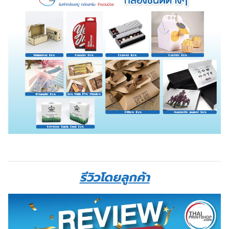
รีวิวโดยลูกค้า