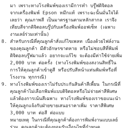
มา เพราะทางโรงพิมพ์ของเรามีการทำ บรู๊ฟดิจิตอล
จากเครื่องพิมพ์ Epson หมึกแท้ เพราะฉะนั้นมั่นใจได้
เลยว่า คุณภาพสี เป็นมาตรฐานตามหลักสากล เราจึง
เทียบสีจากดิจิตอลบรู๊ปกับเครื่องพิมพ์ออฟเซ็ท
(เฉพาะ
งานเลย์ร่วมเท่านั้น)
สำหรับกรณีที่คุณลูกค้าสั่งแก้ไขเพลท เนื่องด้วยไฟล์งาน
ของคุณลูกค้า มีตัวอักษรขาดหาย หรือไม่ชอบสีที่พิมพ์
ดิจิตอลบรู๊ฟมาแล้ว อยากจะแก้ไข จะต้องมีค่าใช้จ่ายเพิ่ม
2,000 บาท ต่อครั้ง
(ทางโรงพิมพ์ของสงวนสิทธิ์ใน
การให้คุณลูกค้าเข้าดูสี หรือปรับสีหน้าแท่นพิมพ์หรือที่
โรงงาน ทุกกรณี)
ทางโรงพิมพ์ของเราไม่รับประกันสินค้าสีเพี้ยน ในกรณีที่
คุณลูกค้าไม่เลือกพิมพ์แบบดิจิตอลหรือไม่จ่ายค่าสีพิเศษ
แล้วต้องการเน้นสีเฉพาะ ทางโรงพิมพ์ของเราขอแนะนำ
ให้คุณลูกแจ้งกับฝ่ายขายเสนอราคาเพิ่ม ราคาสีพิเศษ
3,000 บาท ต่อสี ต่อแบบ
หมายเหตุ ในกรณีที่คุณลูกค้าต้องการพิมพ์งานแบบเลย์
ร่วม คุณลูกค้าจะต้องยอมรับเงื่อนไขที่กำหนด