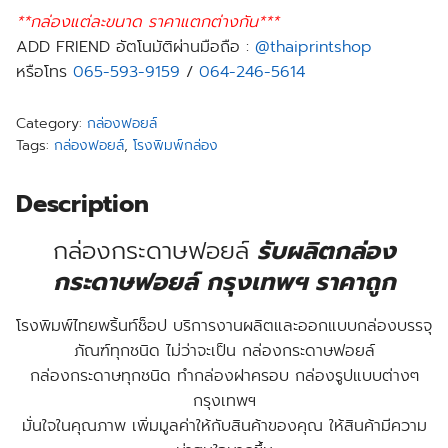
**กล่องแต่ละขนาด ราคาแตกต่างกัน***
ADD FRIEND อัตโนมัติผ่านมือถือ :
@thaiprintshop
หรือโทร
065-593-9159
/
064-246-5614
Category:
กล่องฟอยล์
Tags:
กล่องฟอยล์
,
โรงพิมพ์กล่อง
Description
กล่องกระดาษฟอยล์
รับผลิตกล่อง
กระดาษฟอยล์ กรุงเทพฯ ราคาถูก
โรงพิมพ์ไทยพริ้นท์ช็อป บริการงานผลิตและออกแบบกล่องบรรจุ
ภัณฑ์ทุกชนิด ไม่ว่าจะเป็น กล่องกระดาษฟอยล์
กล่องกระดาษทุกชนิด ทำกล่องฝาครอบ กล่องรูปแบบต่างๆ
กรุงเทพฯ
มั่นใจในคุณภาพ เพิ่มมูลค่าให้กับสินค้าของคุณ ให้สินค้ามีความ