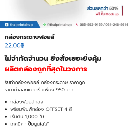
กล่องกระดาษฟอยล์
22.00
฿
ไม่จำกัดจำนวน ยิ่งสั่งเยอะยิ่งคุ้ม
ผลิตกล่องถูกที่สุดในวงการ
รับทำกล่องฟอยล์ กล่องกระดาษ ราคาถูก
ราคาค่าออกแบบเริ่มเพียง 950 บาท
กล่องฟอยล์ทอง
พร้อมพิมพ์กล่อง OFFSET 4 สี
เริ่มต้น 1,000 ใบ
เทคนิค : ปั๊มนูนโลโก้