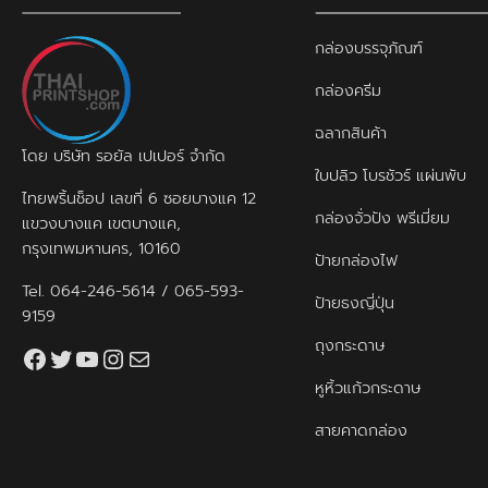
กล่องบรรจุภัณฑ์
กล่องครีม
ฉลากสินค้า
โดย บริษัท รอยัล เปเปอร์ จำกัด
ใบปลิว โบรชัวร์ แผ่นพับ
ไทยพริ้นช็อป เลขที่ 6 ซอยบางแค 12
กล่องจั่วปัง พรีเมี่ยม
แขวงบางแค เขตบางแค,
กรุงเทพมหานคร, 10160
ป้ายกล่องไฟ
Tel.
064-246-5614
/
065-593-
ป้ายธงญี่ปุ่น
9159
ถุงกระดาษ
Facebook
Twitter
YouTube
Instagram
thaiprintshop.aw@gmail.com
หูหิ้วแก้วกระดาษ
สายคาดกล่อง