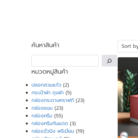
Skip
to
content
Se
for
ค้นหาสินค้า
Search
หมวดหมู่สินค้า
2
ปลอกสวมแก้ว
2
products
5
กระเป๋าผ้า ถุงผ้า
5
products
23
กล่องกระดาษคราฟท์
23
23
products
กล่องขนม
23
55
products
กล่องครีม
55
products
3
กล่องครีมกันแดด
3
products
19
กล่องจั่วปัง พรีเมี่ยม
19