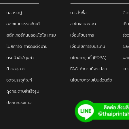
กล่องสบู่
การสั่งซื้อ
ติด
ออกแบบบรรจุภัณฑ์
ขอใบเสนอราคา
เกี่
สติ๊กเกอร์กันปลอมโฮโลแกรม
เงื่อนไขบริการ
รีว
โปสการ์ด การ์ดแต่งงาน
เงื่อนไขการรับประกัน
ผลง
กระเป๋าผ้า/ถุงผ้า
นโยบายคุกกี้ (PDPA)
ผล
ป้ายฉลุลาย
FAQ คำถามที่พบบ่อย
แบบ
ซองบรรจุภัณฑ์
นโยบายความเป็นส่วนตัว
ถุงกระดาษสำเร็จรูป
ปลอกสวมแก้ว