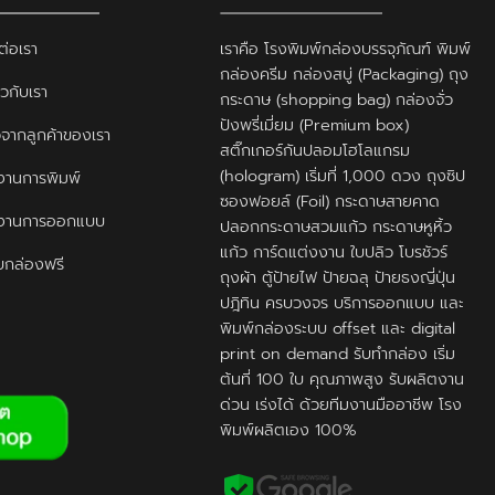
ต่อเรา
เราคือ โรงพิมพ์กล่องบรรจุภัณฑ์ พิมพ์
กล่องครีม กล่องสบู่ (Packaging) ถุง
ยวกับเรา
กระดาษ (shopping bag) กล่องจั่ว
ปังพรี่เมี่ยม (Premium box)
ิวจากลูกค้าของเรา
สติ๊กเกอร์กันปลอมโฮโลแกรม
(hologram) เริ่มที่ 1,000 ดวง ถุงซิป
านการพิมพ์
ซองฟอยล์ (Foil) กระดาษสายคาด
งานการออกแบบ
ปลอกกระดาษสวมแก้ว กระดาษหูหิ้ว
แก้ว การ์ดแต่งงาน ใบปลิว โบรชัวร์
กล่องฟรี
ถุงผ้า ตู้ป้ายไฟ ป้ายฉลุ ป้ายธงญี่ปุ่น
ปฎิทิน ครบวงจร บริการออกแบบ และ
พิมพ์กล่องระบบ offset และ digital
print on demand รับทำกล่อง เริ่ม
ต้นที่ 100 ใบ คุณภาพสูง รับผลิตงาน
ด่วน เร่งได้ ด้วยทีมงานมืออาชีพ โรง
พิมพ์ผลิตเอง 100%