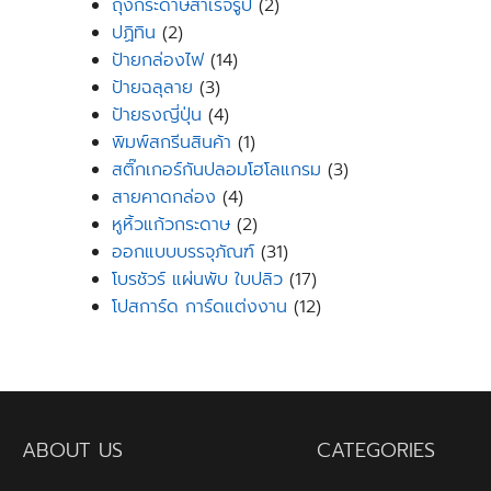
products
2
ถุงกระดาษสำเร็จรูป
2
2
products
ปฏิทิน
2
products
14
ป้ายกล่องไฟ
14
3
products
ป้ายฉลุลาย
3
products
4
ป้ายธงญี่ปุ่น
4
products
1
พิมพ์สกรีนสินค้า
1
product
3
สติ๊กเกอร์กันปลอมโฮโลแกรม
3
4
products
สายคาดกล่อง
4
products
2
หูหิ้วแก้วกระดาษ
2
products
31
ออกแบบบรรจุภัณฑ์
31
products
17
โบรชัวร์ แผ่นพับ ใบปลิว
17
products
12
โปสการ์ด การ์ดแต่งงาน
12
products
ABOUT US
CATEGORIES