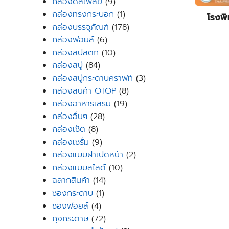
9
products
กล่องดิสเพลย์
9
products
1
กล่องทรงกระบอก
1
โรงพ
product
178
กล่องบรรจุภัณฑ์
178
6
products
กล่องฟอยล์
6
products
10
กล่องลิปสติก
10
84
products
กล่องสบู่
84
products
3
กล่องสบู่กระดาษคราฟท์
3
8
products
กล่องสินค้า OTOP
8
19
products
กล่องอาหารเสริม
19
28
products
กล่องอื่นๆ
28
8
products
กล่องเซ็ต
8
products
9
กล่องเซรั่ม
9
products
2
กล่องแบบฝาเปิดหน้า
2
10
products
กล่องแบบสไลด์
10
14
products
ฉลากสินค้า
14
1
products
ซองกระดาษ
1
4
product
ซองฟอยล์
4
products
72
ถุงกระดาษ
72