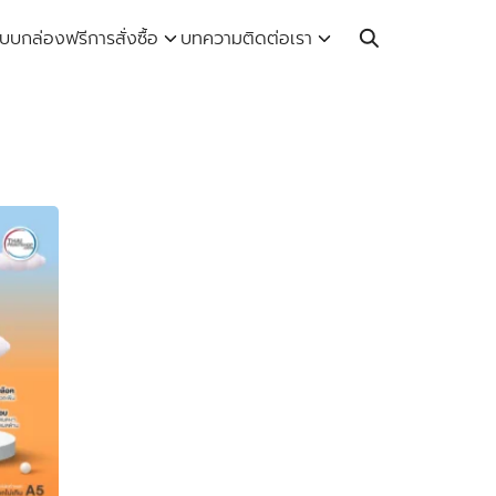
Call: 064-246-5614 | Line: @thaiprintshop
บบกล่องฟรี
การสั่งซื้อ
บทความ
ติดต่อเรา