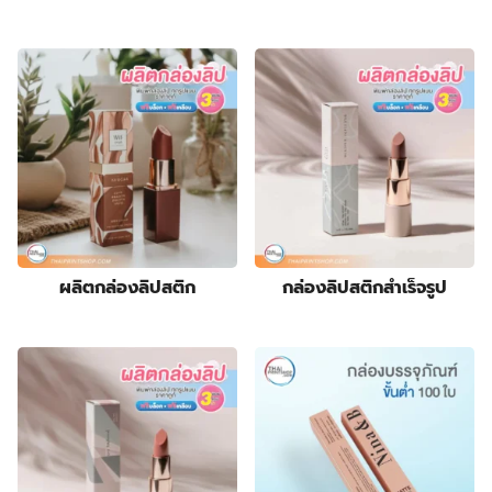
product
178
กล่องบรรจุภัณฑ์
178
6
products
กล่องฟอยล์
6
products
10
กล่องลิปสติก
10
84
products
กล่องสบู่
84
products
3
กล่องสบู่กระดาษคราฟท์
3
8
products
กล่องสินค้า OTOP
8
19
products
กล่องอาหารเสริม
19
28
products
กล่องอื่นๆ
28
8
products
กล่องเซ็ต
8
products
9
กล่องเซรั่ม
9
products
2
กล่องแบบฝาเปิดหน้า
2
ผลิตกล่องลิปสติก
กล่องลิปสติกสําเร็จรูป
10
products
กล่องแบบสไลด์
10
14
products
ฉลากสินค้า
14
1
products
ซองกระดาษ
1
4
product
ซองฟอยล์
4
products
72
ถุงกระดาษ
72
products
2
ถุงกระดาษสำเร็จรูป
2
2
products
ปฏิทิน
2