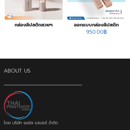
products
14
ป้ายกล่องไฟ
14
3
products
ป้ายฉลุลาย
3
products
4
ป้ายธงญี่ปุ่น
4
กล่องลิปสติกสวยๆ
ออกแบบกล่องลิปสติก
products
1
พิมพ์สกรีนสินค้า
1
950.00
฿
product
3
สติ๊กเกอร์กันปลอมโฮโลแกรม
3
4
products
สายคาดกล่อง
4
products
2
หูหิ้วแก้วกระดาษ
2
products
31
ออกแบบบรรจุภัณฑ์
31
products
17
โบรชัวร์ แผ่นพับ ใบปลิว
17
products
12
โปสการ์ด การ์ดแต่งงาน
12
ABOUT US
products
โดย บริษัท รอยัล เปเปอร์ จำกัด