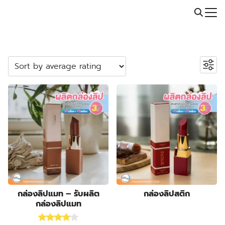
Skip
Call: 064-246-5614 | Line: @thaiprintshop
to
Search
content
for:
ค้นหาสินค้า
Search
หมวดหมู่สินค้า
2
ปลอกสวมแก้ว
2
products
5
กระเป๋าผ้า ถุงผ้า
5
products
23
กล่องกระดาษคราฟท์
23
23
products
กล่องขนม
23
55
products
กล่องครีม
55
products
3
กล่องครีมกันแดด
3
products
19
กล่องจั่วปัง พรีเมี่ยม
19
กล่องลิปแมท – รับผลิต
กล่องลิปสติก
กล่องลิปแมท
9
products
กล่องดิสเพลย์
9
products
1
กล่องทรงกระบอก
1
Rated
4.00
out of 5