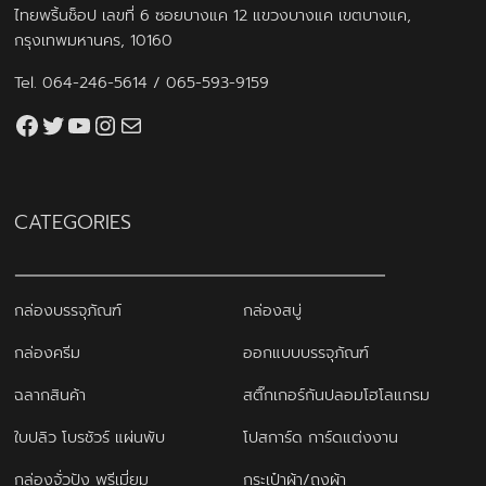
ไทยพริ้นช็อป เลขที่ 6 ซอยบางแค 12 แขวงบางแค เขตบางแค,
กรุงเทพมหานคร, 10160
Tel.
064-246-5614
/
065-593-9159
Facebook
Twitter
YouTube
Instagram
thaiprintshop.aw@gmail.com
CATEGORIES
กล่องบรรจุภัณฑ์
กล่องสบู่
กล่องครีม
ออกแบบบรรจุภัณฑ์
ฉลากสินค้า
สติ๊กเกอร์กันปลอมโฮโลแกรม
ใบปลิว โบรชัวร์ แผ่นพับ
โปสการ์ด การ์ดแต่งงาน
กล่องจั่วปัง พรีเมี่ยม
กระเป๋าผ้า/ถุงผ้า