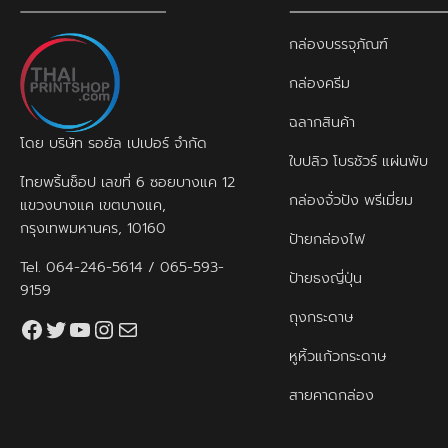
กล่องบรรจุภัณฑ์
กล่องครีม
ฉลากสินค้า
โดย บริษัท รอยัล เปเปอร์ จำกัด
ใบปลิว โบรชัวร์ แผ่นพับ
ไทยพริ้นช็อป เลขที่ 6 ซอยบางแค 12
กล่องจั่วปัง พรีเมี่ยม
แขวงบางแค เขตบางแค,
กรุงเทพมหานคร, 10160
ป้ายกล่องไฟ
Tel.
064-246-5614
/
065-593-
ป้ายธงญี่ปุ่น
9159
ถุงกระดาษ
Facebook
Twitter
YouTube
Instagram
thaiprintshop.aw@gmail.com
หูหิ้วแก้วกระดาษ
สายคาดกล่อง