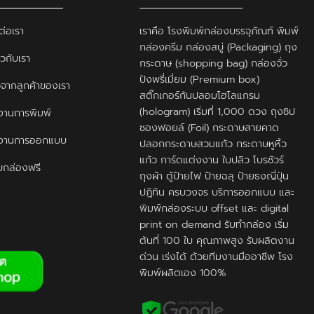
ต่อเรา
เราคือ โรงพิมพ์กล่องบรรจุภัณฑ์ พิมพ์
กล่องครีม กล่องสบู่ (Packaging) ถุง
ยวกับเรา
กระดาษ (shopping bag) กล่องจั่ว
ปังพรี่เมี่ยม (Premium box)
ิวจากลูกค้าของเรา
สติ๊กเกอร์กันปลอมโฮโลแกรม
(hologram) เริ่มที่ 1,000 ดวง ถุงซิป
านการพิมพ์
ซองฟอยล์ (Foil) กระดาษสายคาด
งานการออกแบบ
ปลอกกระดาษสวมแก้ว กระดาษหูหิ้ว
แก้ว การ์ดแต่งงาน ใบปลิว โบรชัวร์
กล่องฟรี
ถุงผ้า ตู้ป้ายไฟ ป้ายฉลุ ป้ายธงญี่ปุ่น
ปฎิทิน ครบวงจร บริการออกแบบ และ
พิมพ์กล่องระบบ offset และ digital
print on demand รับทำกล่อง เริ่ม
ต้นที่ 100 ใบ คุณภาพสูง รับผลิตงาน
ด่วน เร่งได้ ด้วยทีมงานมืออาชีพ โรง
พิมพ์ผลิตเอง 100%