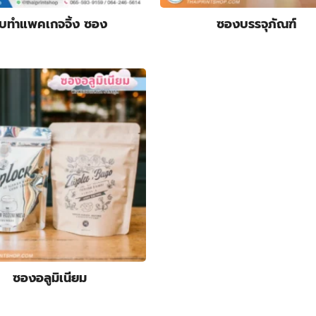
ับทําแพคเกจจิ้ง ซอง
ซองบรรจุภัณฑ์
ซองอลูมิเนียม