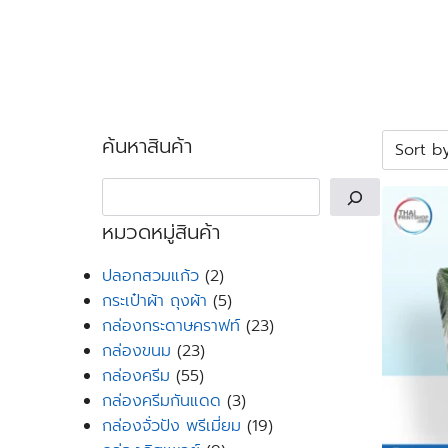
Skip
to
content
Se
for
ค้นหาสินค้า
Search
หมวดหมู่สินค้า
2
ปลอกสวมแก้ว
2
products
5
กระเป๋าผ้า ถุงผ้า
5
products
23
กล่องกระดาษคราฟท์
23
23
products
กล่องขนม
23
55
products
กล่องครีม
55
products
3
กล่องครีมกันแดด
3
products
19
กล่องจั่วปัง พรีเมี่ยม
19