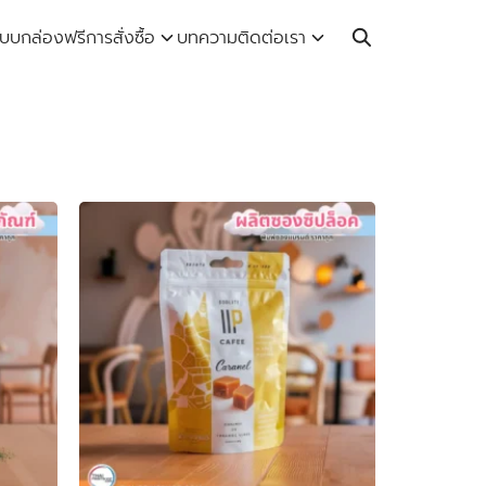
Call: 064-246-5614 | Line: @thaiprintshop
บบกล่องฟรี
การสั่งซื้อ
บทความ
ติดต่อเรา