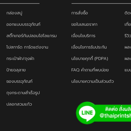
กล่องสบู่
การสั่งซื้อ
ติด
ออกแบบบรรจุภัณฑ์
ขอใบเสนอราคา
เกี่
สติ๊กเกอร์กันปลอมโฮโลแกรม
เงื่อนไขบริการ
รีว
โปสการ์ด การ์ดแต่งงาน
เงื่อนไขการรับประกัน
ผลง
กระเป๋าผ้า/ถุงผ้า
นโยบายคุกกี้ (PDPA)
ผล
ป้ายฉลุลาย
FAQ คำถามที่พบบ่อย
แบบ
ซองบรรจุภัณฑ์
นโยบายความเป็นส่วนตัว
ถุงกระดาษสำเร็จรูป
ปลอกสวมแก้ว