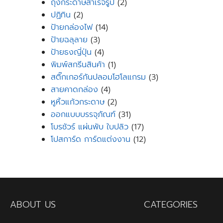
products
2
ถุงกระดาษสำเร็จรูป
2
2
products
ปฏิทิน
2
products
14
ป้ายกล่องไฟ
14
3
products
ป้ายฉลุลาย
3
products
4
ป้ายธงญี่ปุ่น
4
products
1
พิมพ์สกรีนสินค้า
1
product
3
สติ๊กเกอร์กันปลอมโฮโลแกรม
3
4
products
สายคาดกล่อง
4
products
2
หูหิ้วแก้วกระดาษ
2
products
31
ออกแบบบรรจุภัณฑ์
31
products
17
โบรชัวร์ แผ่นพับ ใบปลิว
17
products
12
โปสการ์ด การ์ดแต่งงาน
12
products
ABOUT US
CATEGORIES