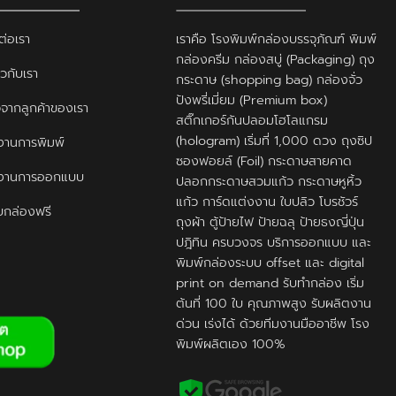
ต่อเรา
เราคือ โรงพิมพ์กล่องบรรจุภัณฑ์ พิมพ์
กล่องครีม กล่องสบู่ (Packaging) ถุง
ยวกับเรา
กระดาษ (shopping bag) กล่องจั่ว
ปังพรี่เมี่ยม (Premium box)
ิวจากลูกค้าของเรา
สติ๊กเกอร์กันปลอมโฮโลแกรม
(hologram) เริ่มที่ 1,000 ดวง ถุงซิป
านการพิมพ์
ซองฟอยล์ (Foil) กระดาษสายคาด
งานการออกแบบ
ปลอกกระดาษสวมแก้ว กระดาษหูหิ้ว
แก้ว การ์ดแต่งงาน ใบปลิว โบรชัวร์
กล่องฟรี
ถุงผ้า ตู้ป้ายไฟ ป้ายฉลุ ป้ายธงญี่ปุ่น
ปฎิทิน ครบวงจร บริการออกแบบ และ
พิมพ์กล่องระบบ offset และ digital
print on demand รับทำกล่อง เริ่ม
ต้นที่ 100 ใบ คุณภาพสูง รับผลิตงาน
ด่วน เร่งได้ ด้วยทีมงานมืออาชีพ โรง
พิมพ์ผลิตเอง 100%