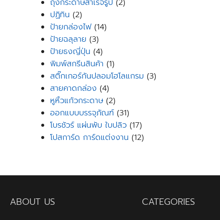
products
2
ถุงกระดาษสำเร็จรูป
2
2
products
ปฏิทิน
2
products
14
ป้ายกล่องไฟ
14
3
products
ป้ายฉลุลาย
3
products
4
ป้ายธงญี่ปุ่น
4
products
1
พิมพ์สกรีนสินค้า
1
product
3
สติ๊กเกอร์กันปลอมโฮโลแกรม
3
4
products
สายคาดกล่อง
4
products
2
หูหิ้วแก้วกระดาษ
2
products
31
ออกแบบบรรจุภัณฑ์
31
products
17
โบรชัวร์ แผ่นพับ ใบปลิว
17
products
12
โปสการ์ด การ์ดแต่งงาน
12
products
ABOUT US
CATEGORIES