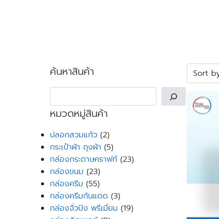
Skip
to
content
Se
for
ค้นหาสินค้า
Search
หมวดหมู่สินค้า
2
ปลอกสวมแก้ว
2
products
5
กระเป๋าผ้า ถุงผ้า
5
products
23
กล่องกระดาษคราฟท์
23
23
products
กล่องขนม
23
55
products
กล่องครีม
55
products
3
กล่องครีมกันแดด
3
products
19
กล่องจั่วปัง พรีเมี่ยม
19