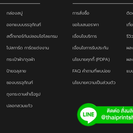
กล่องสบู่
การสั่งซื้อ
ติด
ออกแบบบรรจุภัณฑ์
ขอใบเสนอราคา
เกี่
สติ๊กเกอร์กันปลอมโฮโลแกรม
เงื่อนไขบริการ
รีว
โปสการ์ด การ์ดแต่งงาน
เงื่อนไขการรับประกัน
ผลง
กระเป๋าผ้า/ถุงผ้า
นโยบายคุกกี้ (PDPA)
ผล
ป้ายฉลุลาย
FAQ คำถามที่พบบ่อย
แบบ
ซองบรรจุภัณฑ์
นโยบายความเป็นส่วนตัว
ถุงกระดาษสำเร็จรูป
ปลอกสวมแก้ว