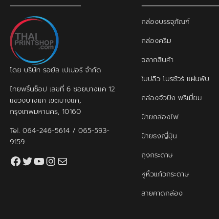
กล่องบรรจุภัณฑ์
กล่องครีม
ฉลากสินค้า
โดย บริษัท รอยัล เปเปอร์ จำกัด
ใบปลิว โบรชัวร์ แผ่นพับ
ไทยพริ้นช็อป เลขที่ 6 ซอยบางแค 12
กล่องจั่วปัง พรีเมี่ยม
แขวงบางแค เขตบางแค,
กรุงเทพมหานคร, 10160
ป้ายกล่องไฟ
Tel.
064-246-5614
/
065-593-
ป้ายธงญี่ปุ่น
9159
ถุงกระดาษ
Facebook
Twitter
YouTube
Instagram
thaiprintshop.aw@gmail.com
หูหิ้วแก้วกระดาษ
สายคาดกล่อง