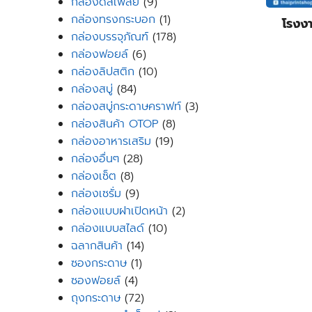
9
products
กล่องดิสเพลย์
9
products
1
กล่องทรงกระบอก
1
โรงงา
product
178
กล่องบรรจุภัณฑ์
178
6
products
กล่องฟอยล์
6
products
10
กล่องลิปสติก
10
84
products
กล่องสบู่
84
products
3
กล่องสบู่กระดาษคราฟท์
3
8
products
กล่องสินค้า OTOP
8
19
products
กล่องอาหารเสริม
19
28
products
กล่องอื่นๆ
28
8
products
กล่องเซ็ต
8
products
9
กล่องเซรั่ม
9
products
2
กล่องแบบฝาเปิดหน้า
2
10
products
กล่องแบบสไลด์
10
14
products
ฉลากสินค้า
14
1
products
ซองกระดาษ
1
4
product
ซองฟอยล์
4
products
72
ถุงกระดาษ
72