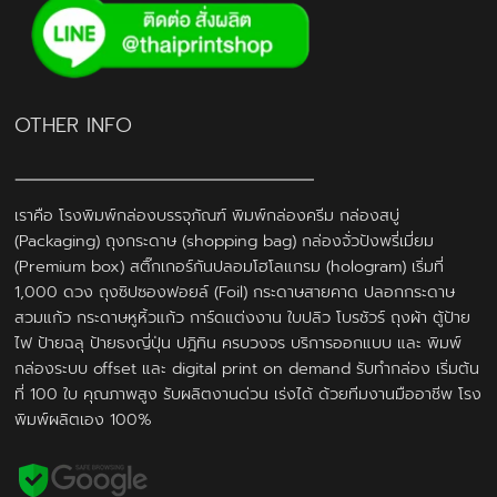
OTHER INFO
เราคือ โรงพิมพ์กล่องบรรจุภัณฑ์ พิมพ์กล่องครีม กล่องสบู่
(Packaging) ถุงกระดาษ (shopping bag) กล่องจั่วปังพรี่เมี่ยม
(Premium box) สติ๊กเกอร์กันปลอมโฮโลแกรม (hologram) เริ่มที่
1,000 ดวง ถุงซิปซองฟอยล์ (Foil) กระดาษสายคาด ปลอกกระดาษ
สวมแก้ว กระดาษหูหิ้วแก้ว การ์ดแต่งงาน ใบปลิว โบรชัวร์ ถุงผ้า ตู้ป้าย
ไฟ ป้ายฉลุ ป้ายธงญี่ปุ่น ปฎิทิน ครบวงจร บริการออกแบบ และ พิมพ์
กล่องระบบ offset และ digital print on demand รับทำกล่อง เริ่มต้น
ที่ 100 ใบ คุณภาพสูง รับผลิตงานด่วน เร่งได้ ด้วยทีมงานมืออาชีพ โรง
พิมพ์ผลิตเอง 100%