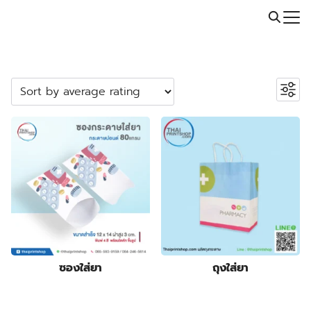
Skip
Call: 064-246-5614 | Line: @thaiprintshop
to
Search
content
for:
ค้นหาสินค้า
Search
หมวดหมู่สินค้า
2
ปลอกสวมแก้ว
2
products
5
กระเป๋าผ้า ถุงผ้า
5
products
23
กล่องกระดาษคราฟท์
23
23
products
กล่องขนม
23
55
products
กล่องครีม
55
products
3
กล่องครีมกันแดด
3
products
19
กล่องจั่วปัง พรีเมี่ยม
19
ซองใส่ยา
ถุงใส่ยา
9
products
กล่องดิสเพลย์
9
products
1
กล่องทรงกระบอก
1