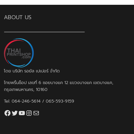
product
178
กล่องบรรจุภัณฑ์
178
6
products
กล่องฟอยล์
6
ABOUT US
products
10
กล่องลิปสติก
10
84
products
กล่องสบู่
84
products
3
กล่องสบู่กระดาษคราฟท์
3
8
products
กล่องสินค้า OTOP
8
19
products
กล่องอาหารเสริม
19
28
products
กล่องอื่นๆ
28
8
products
กล่องเซ็ต
8
products
9
กล่องเซรั่ม
9
โดย บริษัท รอยัล เปเปอร์ จำกัด
products
2
กล่องแบบฝาเปิดหน้า
2
ไทยพริ้นช็อป เลขที่ 6 ซอยบางแค 12 แขวงบางแค เขตบางแค,
10
products
กล่องแบบสไลด์
10
กรุงเทพมหานคร, 10160
14
products
ฉลากสินค้า
14
1
products
ซองกระดาษ
1
Tel.
064-246-5614
/
065-593-9159
4
product
ซองฟอยล์
4
Facebook
Twitter
YouTube
Instagram
thaiprintshop.aw@gmail.com
products
72
ถุงกระดาษ
72
products
2
ถุงกระดาษสำเร็จรูป
2
2
products
ปฏิทิน
2