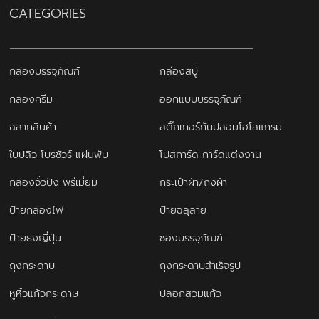
products
14
ป้ายกล่องไฟ
14
CATEGORIES
3
products
ป้ายฉลุลาย
3
products
4
ป้ายธงญี่ปุ่น
4
products
1
พิมพ์สกรีนสินค้า
1
กล่องบรรจุภัณฑ์
กล่องสบู่
product
3
สติ๊กเกอร์กันปลอมโฮโลแกรม
3
4
products
สายคาดกล่อง
4
กล่องครีม
ออกแบบบรรจุภัณฑ์
products
2
หูหิ้วแก้วกระดาษ
2
ฉลากสินค้า
สติ๊กเกอร์กันปลอมโฮโลแกรม
products
31
ออกแบบบรรจุภัณฑ์
31
products
17
โบรชัวร์ แผ่นพับ ใบปลิว
17
ใบปลิว โบรชัวร์ แผ่นพับ
โปสการ์ด การ์ดแต่งงาน
products
12
โปสการ์ด การ์ดแต่งงาน
12
กล่องจั่วปัง พรีเมี่ยม
กระเป๋าผ้า/ถุงผ้า
products
ป้ายกล่องไฟ
ป้ายฉลุลาย
ป้ายธงญี่ปุ่น
ซองบรรจุภัณฑ์
ถุงกระดาษ
ถุงกระดาษสำเร็จรูป
หูหิ้วแก้วกระดาษ
ปลอกสวมแก้ว