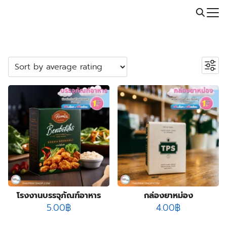
Skip
Call: 064-246-5614 | Line: @thaiprintshop
to
Search
content
for:
ค้นหาสินค้า
Search
หมวดหมู่สินค้า
2
ปลอกสวมแก้ว
2
products
5
กระเป๋าผ้า ถุงผ้า
5
products
23
กล่องกระดาษคราฟท์
23
23
products
กล่องขนม
23
55
products
กล่องครีม
55
products
3
กล่องครีมกันแดด
3
products
19
กล่องจั่วปัง พรีเมี่ยม
19
โรงงานบรรจุภัณฑ์อาหาร
กล่องยาหม่อง
9
products
5.00
฿
4.00
฿
กล่องดิสเพลย์
9
products
1
กล่องทรงกระบอก
1