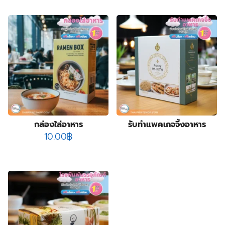
product
178
กล่องบรรจุภัณฑ์
178
6
products
กล่องฟอยล์
6
products
10
กล่องลิปสติก
10
84
products
กล่องสบู่
84
products
3
กล่องสบู่กระดาษคราฟท์
3
8
products
กล่องสินค้า OTOP
8
19
products
กล่องอาหารเสริม
19
28
products
กล่องอื่นๆ
28
8
products
กล่องเซ็ต
8
products
9
กล่องเซรั่ม
9
กล่องใส่อาหาร
รับทำแพคเกจจิ้งอาหาร
products
2
กล่องแบบฝาเปิดหน้า
2
10.00
฿
10
products
กล่องแบบสไลด์
10
14
products
ฉลากสินค้า
14
1
products
ซองกระดาษ
1
4
product
ซองฟอยล์
4
products
72
ถุงกระดาษ
72
products
2
ถุงกระดาษสำเร็จรูป
2
2
products
ปฏิทิน
2