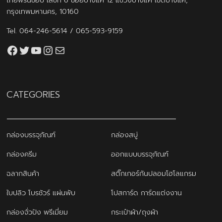
ไทยพริ้นช็อป เลขที่ 6 ซอยบางแค 12 แขวงบางแค เขตบางแค,
กรุงเทพมหานคร, 10160
Tel.
064-246-5614
/
065-593-9159
Facebook
Twitter
YouTube
Instagram
thaiprintshop.aw@gmail.com
CATEGORIES
กล่องบรรจุภัณฑ์
กล่องสบู่
กล่องครีม
ออกแบบบรรจุภัณฑ์
ฉลากสินค้า
สติ๊กเกอร์กันปลอมโฮโลแกรม
ใบปลิว โบรชัวร์ แผ่นพับ
โปสการ์ด การ์ดแต่งงาน
กล่องจั่วปัง พรีเมี่ยม
กระเป๋าผ้า/ถุงผ้า