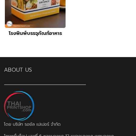
products
14
ป้ายกล่องไฟ
14
3
products
ป้ายฉลุลาย
3
products
4
ป้ายธงญี่ปุ่น
4
products
1
พิมพ์สกรีนสินค้า
1
โรงพิมพ์บรรจุภัณฑ์อาหาร
product
3
สติ๊กเกอร์กันปลอมโฮโลแกรม
3
4
products
สายคาดกล่อง
4
products
2
หูหิ้วแก้วกระดาษ
2
products
31
ออกแบบบรรจุภัณฑ์
31
products
17
โบรชัวร์ แผ่นพับ ใบปลิว
17
ABOUT US
products
12
โปสการ์ด การ์ดแต่งงาน
12
products
โดย บริษัท รอยัล เปเปอร์ จำกัด