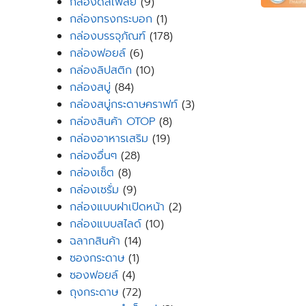
9
products
กล่องดิสเพลย์
9
products
1
กล่องทรงกระบอก
1
product
178
กล่องบรรจุภัณฑ์
178
6
products
กล่องฟอยล์
6
products
10
กล่องลิปสติก
10
84
products
กล่องสบู่
84
products
3
กล่องสบู่กระดาษคราฟท์
3
8
products
กล่องสินค้า OTOP
8
19
products
กล่องอาหารเสริม
19
28
products
กล่องอื่นๆ
28
8
products
กล่องเซ็ต
8
products
9
กล่องเซรั่ม
9
products
2
กล่องแบบฝาเปิดหน้า
2
10
products
กล่องแบบสไลด์
10
14
products
ฉลากสินค้า
14
1
products
ซองกระดาษ
1
4
product
ซองฟอยล์
4
products
72
ถุงกระดาษ
72