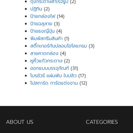
products
2
ถุงกระดาษสำเร็จรูป
2
2
products
ปฏิทิน
2
products
14
ป้ายกล่องไฟ
14
3
products
ป้ายฉลุลาย
3
products
4
ป้ายธงญี่ปุ่น
4
products
1
พิมพ์สกรีนสินค้า
1
product
3
สติ๊กเกอร์กันปลอมโฮโลแกรม
3
4
products
สายคาดกล่อง
4
products
2
หูหิ้วแก้วกระดาษ
2
products
31
ออกแบบบรรจุภัณฑ์
31
products
17
โบรชัวร์ แผ่นพับ ใบปลิว
17
products
12
โปสการ์ด การ์ดแต่งงาน
12
products
ABOUT US
CATEGORIES