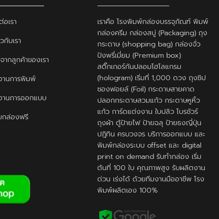
ต่อเรา
เราคือ โรงพิมพ์กล่องบรรจุภัณฑ์ พิมพ์
กล่องครีม กล่องสบู่ (Packaging) ถุง
ยวกับเรา
กระดาษ (shopping bag) กล่องจั่ว
ปังพรี่เมี่ยม (Premium box)
ิวจากลูกค้าของเรา
สติ๊กเกอร์กันปลอมโฮโลแกรม
(hologram) เริ่มที่ 1,000 ดวง ถุงซิป
านการพิมพ์
ซองฟอยล์ (Foil) กระดาษสายคาด
งานการออกแบบ
ปลอกกระดาษสวมแก้ว กระดาษหูหิ้ว
แก้ว การ์ดแต่งงาน ใบปลิว โบรชัวร์
กล่องฟรี
ถุงผ้า ตู้ป้ายไฟ ป้ายฉลุ ป้ายธงญี่ปุ่น
ปฎิทิน ครบวงจร บริการออกแบบ และ
พิมพ์กล่องระบบ offset และ digital
print on demand รับทำกล่อง เริ่ม
ต้นที่ 100 ใบ คุณภาพสูง รับผลิตงาน
ด่วน เร่งได้ ด้วยทีมงานมืออาชีพ โรง
พิมพ์ผลิตเอง 100%