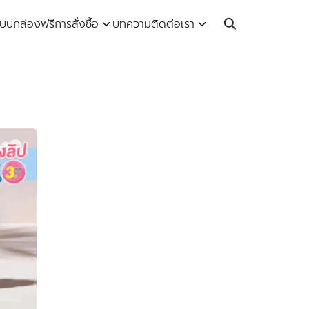
Call: 064-246-5614 | Line: @thaiprintshop
บบกล่องฟรี
การสั่งซื้อ
บทความ
ติดต่อเรา