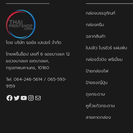
กล่องบรรจุภัณฑ์
กล่องครีม
ฉลากสินค้า
โดย บริษัท รอยัล เปเปอร์ จำกัด
ใบปลิว โบรชัวร์ แผ่นพับ
ไทยพริ้นช็อป เลขที่ 6 ซอยบางแค 12
กล่องจั่วปัง พรีเมี่ยม
แขวงบางแค เขตบางแค,
กรุงเทพมหานคร, 10160
ป้ายกล่องไฟ
Tel.
064-246-5614
/
065-593-
ป้ายธงญี่ปุ่น
9159
ถุงกระดาษ
Facebook
Twitter
YouTube
Instagram
thaiprintshop.aw@gmail.com
หูหิ้วแก้วกระดาษ
สายคาดกล่อง