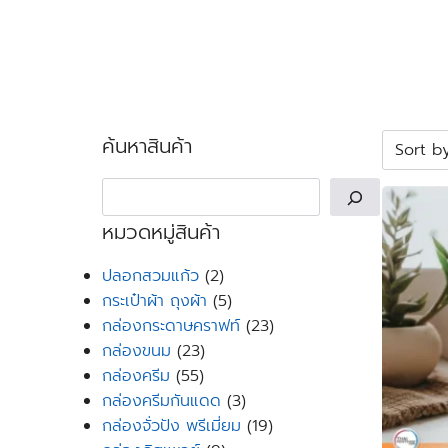
Skip
to
content
Se
for
ค้นหาสินค้า
Search
หมวดหมู่สินค้า
2
ปลอกสวมแก้ว
2
products
5
กระเป๋าผ้า ถุงผ้า
5
products
23
กล่องกระดาษคราฟท์
23
23
products
กล่องขนม
23
55
products
กล่องครีม
55
products
3
กล่องครีมกันแดด
3
products
19
กล่องจั่วปัง พรีเมี่ยม
19