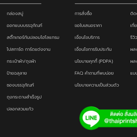
กล่องสบู่
การสั่งซื้อ
ติด
ออกแบบบรรจุภัณฑ์
ขอใบเสนอราคา
เกี่
สติ๊กเกอร์กันปลอมโฮโลแกรม
เงื่อนไขบริการ
รีว
โปสการ์ด การ์ดแต่งงาน
เงื่อนไขการรับประกัน
ผลง
กระเป๋าผ้า/ถุงผ้า
นโยบายคุกกี้ (PDPA)
ผล
ป้ายฉลุลาย
FAQ คำถามที่พบบ่อย
แบบ
ซองบรรจุภัณฑ์
นโยบายความเป็นส่วนตัว
ถุงกระดาษสำเร็จรูป
ปลอกสวมแก้ว