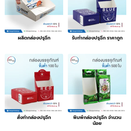
products
14
ป้ายกล่องไฟ
14
3
products
ป้ายฉลุลาย
3
products
4
ป้ายธงญี่ปุ่น
4
products
1
พิมพ์สกรีนสินค้า
1
product
3
สติ๊กเกอร์กันปลอมโฮโลแกรม
3
ผลิตกล่องปรุฉีก
รับทำกล่องปรุฉีก ราคาถูก
4
products
สายคาดกล่อง
4
products
2
หูหิ้วแก้วกระดาษ
2
products
31
ออกแบบบรรจุภัณฑ์
31
products
17
โบรชัวร์ แผ่นพับ ใบปลิว
17
products
12
โปสการ์ด การ์ดแต่งงาน
12
products
สั่งทำกล่องปรุฉีก
พิมพ์กล่องปรุฉีก จำนวน
น้อย