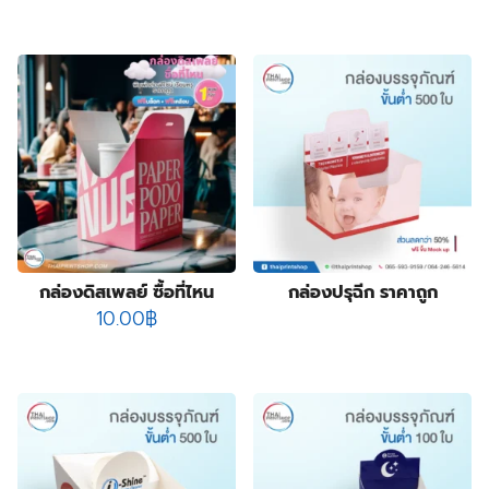
product
178
กล่องบรรจุภัณฑ์
178
6
products
กล่องฟอยล์
6
products
10
กล่องลิปสติก
10
84
products
กล่องสบู่
84
products
3
กล่องสบู่กระดาษคราฟท์
3
8
products
กล่องสินค้า OTOP
8
19
products
กล่องอาหารเสริม
19
28
products
กล่องอื่นๆ
28
8
products
กล่องเซ็ต
8
products
9
กล่องเซรั่ม
9
products
2
กล่องแบบฝาเปิดหน้า
2
กล่องดิสเพลย์ ซื้อที่ไหน
กล่องปรุฉีก ราคาถูก
10
products
กล่องแบบสไลด์
10
10.00
฿
14
products
ฉลากสินค้า
14
1
products
ซองกระดาษ
1
4
product
ซองฟอยล์
4
products
72
ถุงกระดาษ
72
products
2
ถุงกระดาษสำเร็จรูป
2
2
products
ปฏิทิน
2