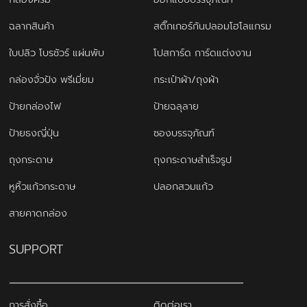
ฉลากสินค้า
สติ๊กเกอร์กันปลอมโฮโลแกรม
ใบปลิว โบรชัวร์ แผ่นพับ
โปสการ์ด การ์ดแต่งงาน
กล่องจั่วปัง พรีเมี่ยม
กระเป๋าผ้า/ถุงผ้า
ป้ายกล่องไฟ
ป้ายฉลุลาย
ป้ายธงญี่ปุ่น
ซองบรรจุภัณฑ์
ถุงกระดาษ
ถุงกระดาษสำเร็จรูป
หูหิ้วแก้วกระดาษ
ปลอกสวมแก้ว
สายคาดกล่อง
SUPPORT
การสั่งซื้อ
ติดต่อเรา