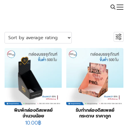
Skip
Call: 064-246-5614 | Line: @thaiprintshop
to
Search
content
for:
ค้นหาสินค้า
Search
หมวดหมู่สินค้า
2
ปลอกสวมแก้ว
2
products
5
กระเป๋าผ้า ถุงผ้า
5
products
23
กล่องกระดาษคราฟท์
23
23
products
กล่องขนม
23
55
products
กล่องครีม
55
products
3
กล่องครีมกันแดด
3
products
19
กล่องจั่วปัง พรีเมี่ยม
19
พิมพ์กล่องดิสเพลย์
รับทำกล่องดิสเพลย์
จำนวนน้อย
กระดาษ ราคาถูก
9
products
กล่องดิสเพลย์
9
10.00
฿
products
1
กล่องทรงกระบอก
1