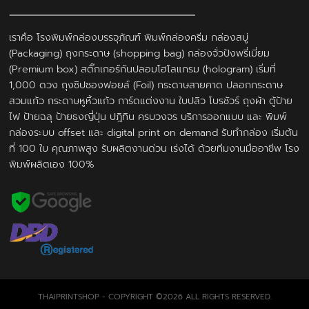
เราคือ โรงพิมพ์กล่องบรรจุภัณฑ์ พิมพ์กล่องครีม กล่องสบู่
(Packaging) ถุงกระดาษ (shopping bag) กล่องจั่วปังพรี่เมี่ยม
(Premium box) สติ๊กเกอร์กันปลอมโฮโลแกรม (hologram) เริ่มที่
1,000 ดวง ถุงซิปซองฟอยล์ (Foil) กระดาษสายคาด ปลอกกระดาษ
สวมแก้ว กระดาษหูหิ้วแก้ว การ์ดแต่งงาน ใบปลิว โบรชัวร์ ถุงผ้า ตู้ป้าย
ไฟ ป้ายฉลุ ป้ายธงญี่ปุ่น ปฎิทิน ครบวงจร บริการออกแบบ และ พิมพ์
กล่องระบบ offset และ digital print on demand รับทำกล่อง เริ่มต้น
ที่ 100 ใบ คุณภาพสูง รับผลิตงานด่วน เร่งได้ ด้วยทีมงานมืออาชีพ โรง
พิมพ์ผลิตเอง 100%
THAIPRINTSHOP - COPYRIGHT ©2026 ALL RIGHTS RESERVED.