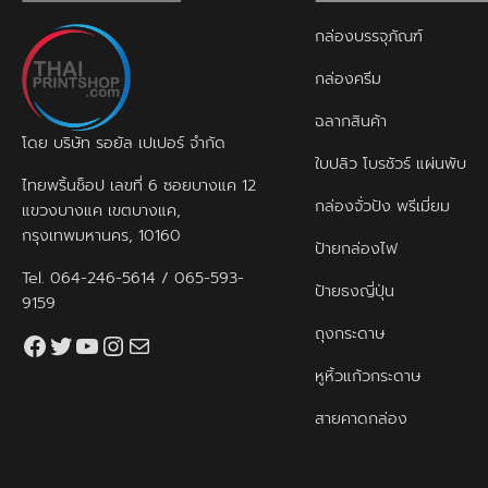
กล่องบรรจุภัณฑ์
กล่องครีม
ฉลากสินค้า
โดย บริษัท รอยัล เปเปอร์ จำกัด
ใบปลิว โบรชัวร์ แผ่นพับ
ไทยพริ้นช็อป เลขที่ 6 ซอยบางแค 12
กล่องจั่วปัง พรีเมี่ยม
แขวงบางแค เขตบางแค,
กรุงเทพมหานคร, 10160
ป้ายกล่องไฟ
Tel.
064-246-5614
/
065-593-
ป้ายธงญี่ปุ่น
9159
ถุงกระดาษ
Facebook
Twitter
YouTube
Instagram
thaiprintshop.aw@gmail.com
หูหิ้วแก้วกระดาษ
สายคาดกล่อง