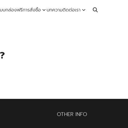
Call: 064-246-5614 | Line: @thaiprintshop
บบกล่องฟรี
การสั่งซื้อ
บทความ
ติดต่อเรา
่?
OTHER INFO