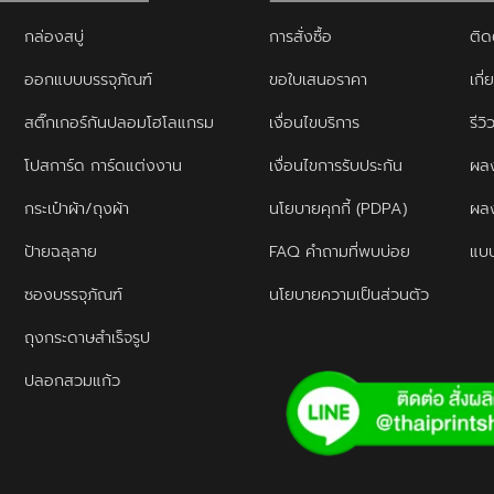
กล่องสบู่
การสั่งซื้อ
ติด
ออกแบบบรรจุภัณฑ์
ขอใบเสนอราคา
เกี่
สติ๊กเกอร์กันปลอมโฮโลแกรม
เงื่อนไขบริการ
รีว
โปสการ์ด การ์ดแต่งงาน
เงื่อนไขการรับประกัน
ผลง
กระเป๋าผ้า/ถุงผ้า
นโยบายคุกกี้ (PDPA)
ผล
ป้ายฉลุลาย
FAQ คำถามที่พบบ่อย
แบบ
ซองบรรจุภัณฑ์
นโยบายความเป็นส่วนตัว
ถุงกระดาษสำเร็จรูป
ปลอกสวมแก้ว