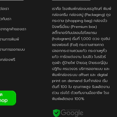
ต่อเรา
เราคือ โรงพิมพ์กล่องบรรจุภัณฑ์ พิมพ์
กล่องครีม กล่องสบู่ (Packaging) ถุง
ยวกับเรา
กระดาษ (shopping bag) กล่องจั่ว
ปังพรี่เมี่ยม (Premium box)
ิวจากลูกค้าของเรา
สติ๊กเกอร์กันปลอมโฮโลแกรม
(hologram) เริ่มที่ 1,000 ดวง ถุงซิป
านการพิมพ์
ซองฟอยล์ (Foil) กระดาษสายคาด
งานการออกแบบ
ปลอกกระดาษสวมแก้ว กระดาษหูหิ้ว
แก้ว การ์ดแต่งงาน ใบปลิว โบรชัวร์
กล่องฟรี
ถุงผ้า ตู้ป้ายไฟ ป้ายฉลุ ป้ายธงญี่ปุ่น
ปฎิทิน ครบวงจร บริการออกแบบ และ
พิมพ์กล่องระบบ offset และ digital
print on demand รับทำกล่อง เริ่ม
ต้นที่ 100 ใบ คุณภาพสูง รับผลิตงาน
ด่วน เร่งได้ ด้วยทีมงานมืออาชีพ โรง
พิมพ์ผลิตเอง 100%