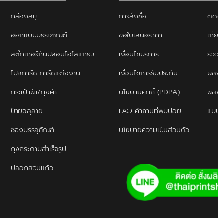
กล่องสบู่
การสั่งซื้อ
ติด
ออกแบบบรรจุภัณฑ์
ขอใบเสนอราคา
เกี่
สติ๊กเกอร์กันปลอมโฮโลแกรม
เงื่อนไขบริการ
รีว
โปสการ์ด การ์ดแต่งงาน
เงื่อนไขการรับประกัน
ผลง
กระเป๋าผ้า/ถุงผ้า
นโยบายคุกกี้ (PDPA)
ผล
ป้ายฉลุลาย
FAQ คำถามที่พบบ่อย
แบบ
ซองบรรจุภัณฑ์
นโยบายความเป็นส่วนตัว
ถุงกระดาษสำเร็จรูป
ปลอกสวมแก้ว