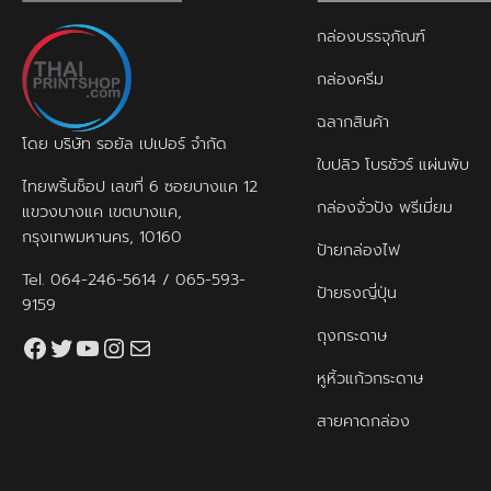
กล่องบรรจุภัณฑ์
กล่องครีม
ฉลากสินค้า
โดย บริษัท รอยัล เปเปอร์ จำกัด
ใบปลิว โบรชัวร์ แผ่นพับ
ไทยพริ้นช็อป เลขที่ 6 ซอยบางแค 12
กล่องจั่วปัง พรีเมี่ยม
แขวงบางแค เขตบางแค,
กรุงเทพมหานคร, 10160
ป้ายกล่องไฟ
Tel.
064-246-5614
/
065-593-
ป้ายธงญี่ปุ่น
9159
ถุงกระดาษ
Facebook
Twitter
YouTube
Instagram
thaiprintshop.aw@gmail.com
หูหิ้วแก้วกระดาษ
สายคาดกล่อง