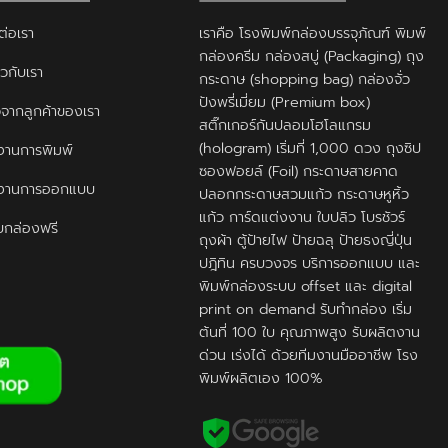
ต่อเรา
เราคือ โรงพิมพ์กล่องบรรจุภัณฑ์ พิมพ์
กล่องครีม กล่องสบู่ (Packaging) ถุง
ยวกับเรา
กระดาษ (shopping bag) กล่องจั่ว
ปังพรี่เมี่ยม (Premium box)
ิวจากลูกค้าของเรา
สติ๊กเกอร์กันปลอมโฮโลแกรม
(hologram) เริ่มที่ 1,000 ดวง ถุงซิป
านการพิมพ์
ซองฟอยล์ (Foil) กระดาษสายคาด
งานการออกแบบ
ปลอกกระดาษสวมแก้ว กระดาษหูหิ้ว
แก้ว การ์ดแต่งงาน ใบปลิว โบรชัวร์
กล่องฟรี
ถุงผ้า ตู้ป้ายไฟ ป้ายฉลุ ป้ายธงญี่ปุ่น
ปฎิทิน ครบวงจร บริการออกแบบ และ
พิมพ์กล่องระบบ offset และ digital
print on demand รับทำกล่อง เริ่ม
ต้นที่ 100 ใบ คุณภาพสูง รับผลิตงาน
ด่วน เร่งได้ ด้วยทีมงานมืออาชีพ โรง
พิมพ์ผลิตเอง 100%