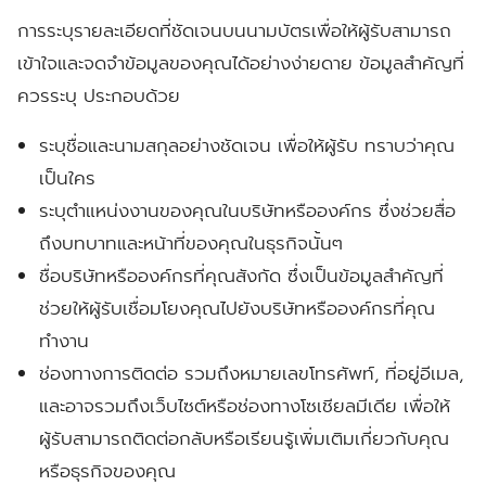
การระบุรายละเอียดที่ชัดเจนบนนามบัตรเพื่อให้ผู้รับสามารถ
เข้าใจและจดจำข้อมูลของคุณได้อย่างง่ายดาย ข้อมูลสำคัญที่
ควรระบุ ประกอบด้วย
ระบุชื่อและนามสกุลอย่างชัดเจน
เพื่อให้ผู้รับ ทราบว่าคุณ
เป็นใคร
ระบุตำแหน่งงานของคุณในบริษัทหรือองค์กร
ซึ่งช่วยสื่อ
ถึงบทบาทและหน้าที่ของคุณในธุรกิจนั้นๆ
ชื่อบริษัทหรือองค์กรที่คุณสังกัด
ซึ่งเป็นข้อมูลสำคัญที่
ช่วยให้ผู้รับเชื่อมโยงคุณไปยังบริษัทหรือองค์กรที่คุณ
ทำงาน
ช่องทางการติดต่อ
รวมถึงหมายเลขโทรศัพท์, ที่อยู่อีเมล,
และอาจรวมถึงเว็บไซต์หรือช่องทางโซเชียลมีเดีย เพื่อให้
ผู้รับสามารถติดต่อกลับหรือเรียนรู้เพิ่มเติมเกี่ยวกับคุณ
หรือธุรกิจของคุณ