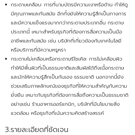
กระดาษเคลือบ:
การที่นามบัตรมีความเงาหรือด้าน ทำให้ดู
มีคุณภาพและทันสมัย อีกทั้งยังให้ความรู้สึกเป็นทางการ
และมีความแข็งแรงมากกว่ากระดาษประเภทอื่น กระดาษ
ประเภทนี้ เหมาะสำหรับธุรกิจที่ต้องการสื่อความเป็นมือ
อาชีพและทันสมัย เช่น บริษัทที่เกี่ยวข้องกับเทคโนโลยี
หรือบริการที่มีความหรูหรา
กระดาษไม่เคลือบหรือกระดาษรีไซเคิล:
การไม่เคลือบผิว
ทำให้มีพื้นผิวที่เป็นธรรมชาติและสัมผัสได้ถึงเนื้อกระดาษ
และมักให้ความรู้สึกเป็นกันเอง ธรรมชาติ นอกจากนี้ยัง
ช่วยเสริมภาพลักษณ์ของธุรกิจที่ให้ความสำคัญกับความ
ยั่งยืน เหมาะกับธุรกิจที่ต้องการสื่อถึงความเป็นธรรมชาติ
อย่างเช่น ร้านอาหารออร์แกนิก, บริษัทที่มีนโยบายสิ่ง
แวดล้อม หรือธุรกิจที่เน้นความคิดสร้างสรรค์
3.รายละเอียดที่ชัดเจน