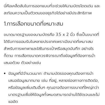
นี่คือเคล็ดลับในการออกแบบที่จะช่วยให้นามบัตรโดดเด่น และ
สะท้อนความเป็นตัวตนของธุรกิจได้อย่างมีประสิทธิภาพ
1.การเลือกขนาดที่เหมาะสม
ขนาดมาตรฐานของนามบัตรคือ 3.5 x 2 นิ้ว ซึ่งเป็นขนาดที่
ได้รับการยอมรับในหลายประเทศเพราะมีขนาดที่เหมาะสม
สำหรับการพกพาและใส่ในกระเป๋าหรือสมุดบันทึก อย่างไร
ก็ตาม การเลือกขนาดควรพิจารณาถึงข้อมูลที่ต้องการนำ
เสนอด้วย ตัวอย่างเช่น
ข้อมูลที่มีจำนวนมาก:
ถ้านามบัตรของคุณต้องการนำ
เสนอข้อมูลมากมาย เช่น ที่อยู่, หลายช่องทางการติดต่อ,
หรือข้อมูลเพิ่มเติมอื่นๆ คุณอาจต้องการขนาดที่ใหญ่กว่า
มาตรฐานเพื่อให้ข้อมูลทั้งหมดสามารถอ่านได้ชัดเจนและไม่
แออัด