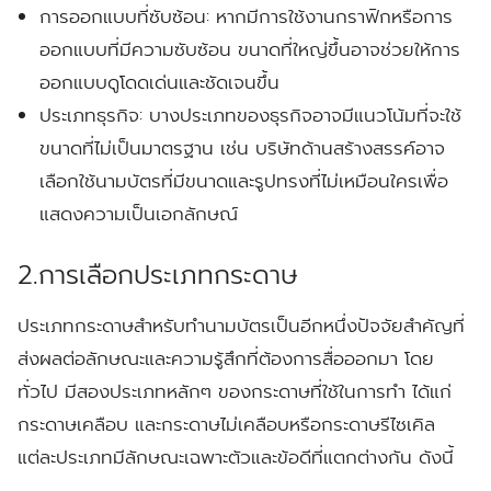
การออกแบบที่ซับซ้อน:
หากมีการใช้งานกราฟิกหรือการ
ออกแบบที่มีความซับซ้อน ขนาดที่ใหญ่ขึ้นอาจช่วยให้การ
ออกแบบดูโดดเด่นและชัดเจนขึ้น
ประเภทธุรกิจ:
บางประเภทของธุรกิจอาจมีแนวโน้มที่จะใช้
ขนาดที่ไม่เป็นมาตรฐาน เช่น บริษัทด้านสร้างสรรค์อาจ
เลือกใช้นามบัตรที่มีขนาดและรูปทรงที่ไม่เหมือนใครเพื่อ
แสดงความเป็นเอกลักษณ์
2.การเลือกประเภทกระดาษ
ประเภทกระดาษสำหรับทำนามบัตรเป็นอีกหนึ่งปัจจัยสำคัญที่
ส่งผลต่อลักษณะและความรู้สึกที่ต้องการสื่อออกมา โดย
ทั่วไป มีสองประเภทหลักๆ ของกระดาษที่ใช้ในการทำ ได้แก่
กระดาษเคลือบ และกระดาษไม่เคลือบหรือกระดาษรีไซเคิล
แต่ละประเภทมีลักษณะเฉพาะตัวและข้อดีที่แตกต่างกัน ดังนี้