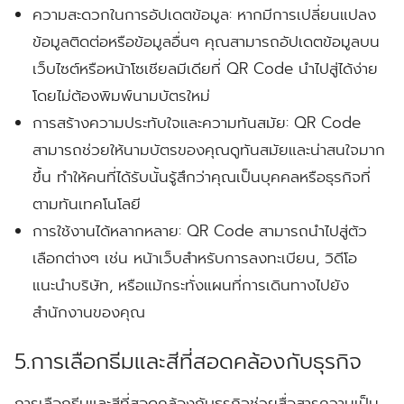
ความสะดวกในการอัปเดตข้อมูล:
หากมีการเปลี่ยนแปลง
ข้อมูลติดต่อหรือข้อมูลอื่นๆ คุณสามารถอัปเดตข้อมูลบน
เว็บไซต์หรือหน้าโซเชียลมีเดียที่ QR Code นำไปสู่ได้ง่าย
โดยไม่ต้องพิมพ์นามบัตรใหม่
การสร้างความประทับใจและความทันสมัย:
QR Code
สามารถช่วยให้นามบัตรของคุณดูทันสมัยและน่าสนใจมาก
ขึ้น ทำให้คนที่ได้รับนั้นรู้สึกว่าคุณเป็นบุคคลหรือธุรกิจที่
ตามทันเทคโนโลยี
การใช้งานได้หลากหลาย:
QR Code สามารถนำไปสู่ตัว
เลือกต่างๆ เช่น หน้าเว็บสำหรับการลงทะเบียน, วิดีโอ
แนะนำบริษัท, หรือแม้กระทั่งแผนที่การเดินทางไปยัง
สำนักงานของคุณ
5.การเลือกธีมและสีที่สอดคล้องกับธุรกิจ
การเลือกธีมและสีที่สอดคล้องกับธุรกิจช่วยสื่อสารความเป็น