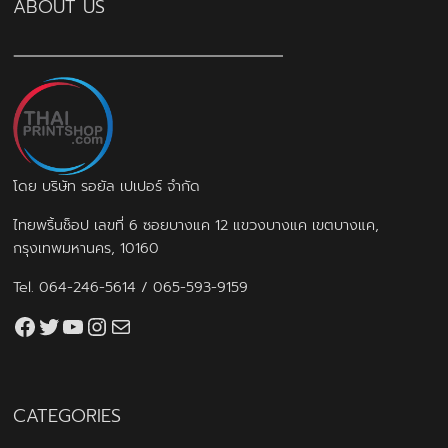
ABOUT US
โดย บริษัท รอยัล เปเปอร์ จำกัด
ไทยพริ้นช็อป เลขที่ 6 ซอยบางแค 12 แขวงบางแค เขตบางแค,
กรุงเทพมหานคร, 10160
Tel.
064-246-5614
/
065-593-9159
Facebook
Twitter
YouTube
Instagram
thaiprintshop.aw@gmail.com
CATEGORIES