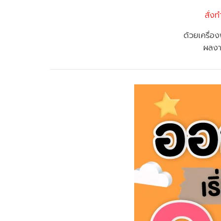
สั่ง
ด้วยเครื่อ
ผลงา