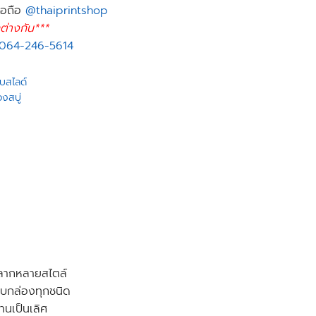
ือถือ
@thaiprintshop
่างกัน***
064-246-5614
บสไลด์
องสบู่
หลากหลายสไตล์
บบกล่องทุกชนิด
นเป็นเลิศ