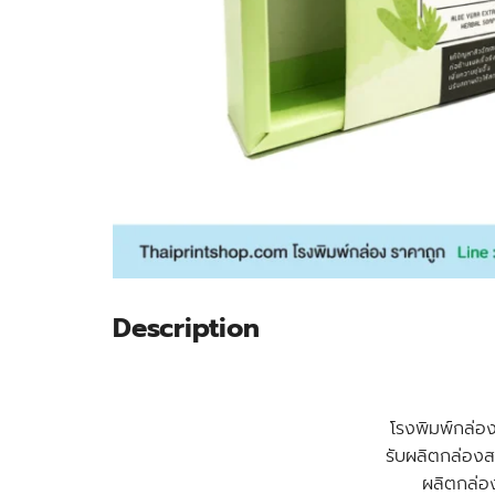
Description
โรงพิมพ์กล่อ
รับผลิตกล่องส
ผลิตกล่อ