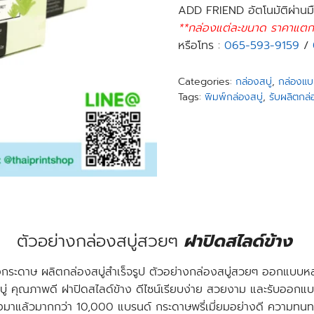
ADD FRIEND อัตโนมัติผ่านม
**กล่องแต่ละขนาด ราคาแตกต
หรือโทร :
065-593-9159
/
Categories:
กล่องสบู่
,
กล่องแบ
Tags:
พิมพ์กล่องสบู่
,
รับผลิตกล่
ตัวอย่างกล่องสบู่สวยๆ
ฝาปิดสไลด์ข้าง
งกระดาษ ผลิตกล่องสบู่สำเร็จรูป ตัวอย่างกล่องสบู่สวยๆ ออกแบบ
บู่ คุณภาพดี ฝาปิดสไลด์ข้าง ดีไซน์เรียบง่าย สวยงาม และรับออกแ
งมาแล้วมากกว่า 10,000 แบรนด์ กระดาษพรี่เมี่ยมอย่างดี ความทนทา