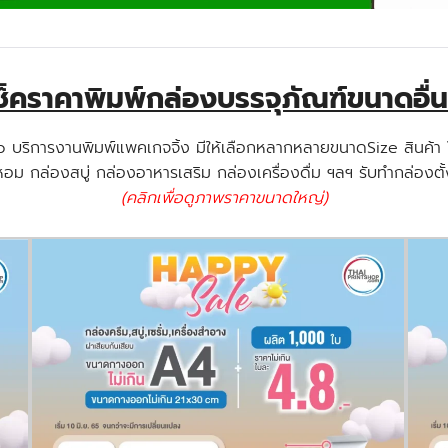
ช็คราคาพิมพ์กล่องบรรจุภัณฑ์ขนาดอื่
 บริการงานพิมพ์แพคเกจจิ้ง มีให้เลือกหลากหลายขนาดSize สินค้า 
หอม กล่องสบู่ กล่องอาหารเสริม กล่องเครื่องดื่ม ฯลฯ รับทำกล่องตั้ง
(คลิกเพื่อดูภาพราคาขนาดใหญ่)