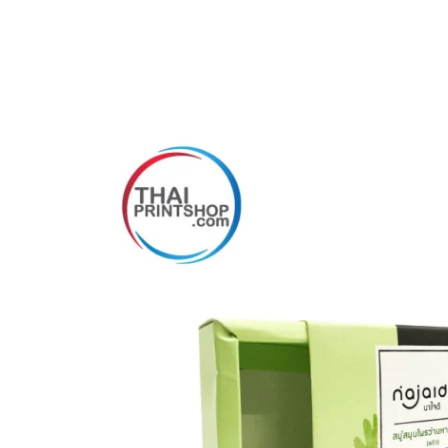
Skip
to
content
Se
for