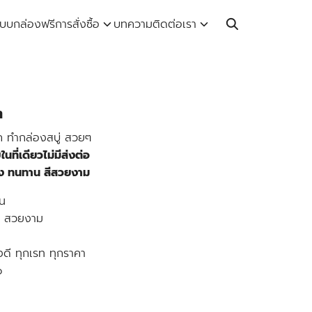
Call: 064-246-5614 | Line: @thaiprintshop
บบกล่องฟรี
การสั่งซื้อ
บทความ
ติดต่อเรา
ๆ
ก ทำกล่องสบู่ สวยๆ
ที่เดียวไม่มีส่งต่อ
ง ทนทาน สีสวยงาม
ัน
ด สวยงาม
น
งดี ทุกเรท ทุกราคา
p